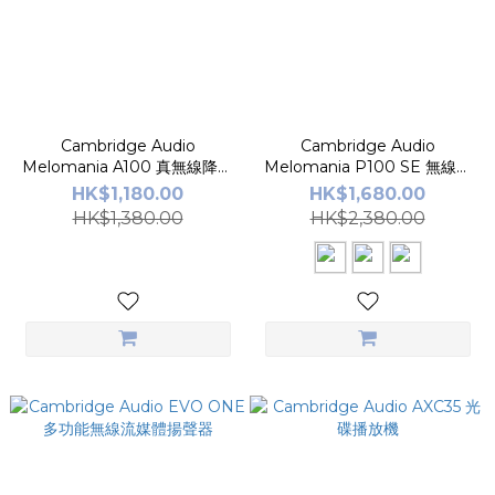
Cambridge Audio
Cambridge Audio
Melomania A100 真無線降噪
Melomania P100 SE 無線頭
耳機 - Maharishi 限量版
戴耳機
HK$1,180.00
HK$1,680.00
HK$1,380.00
HK$2,380.00