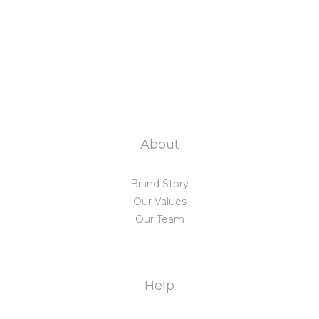
About
Brand Story
Our Values
Our Team
Help