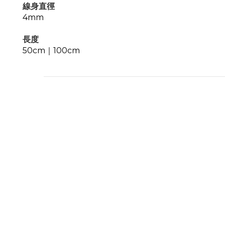
線身直徑
4mm
長度
50cm｜100cm