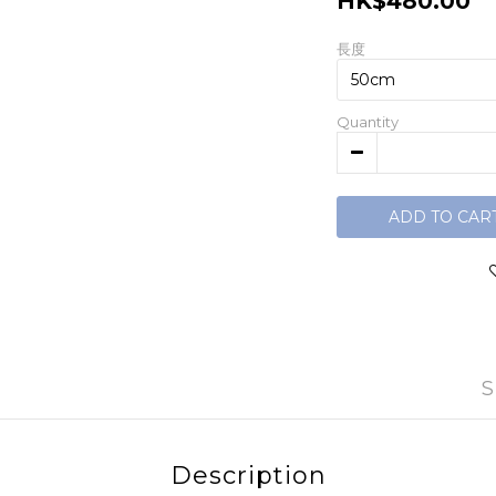
HK$480.00
長度
Quantity
ADD TO CAR
S
Description