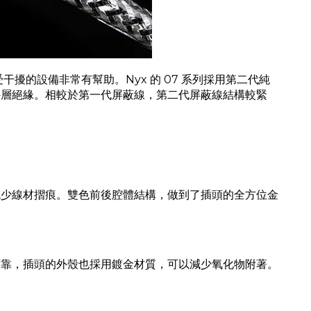
干擾的設備非常有幫助。Nyx 的 07 系列採用第二代純
外層絕緣。相較於第一代屏蔽線，第二代屏蔽線結構較緊
面也能減少線材摺痕。雙色前後腔體結構，做到了插頭的全方位金
緊湊、可靠，插頭的外殼也採用鍍金材質，可以減少氧化物附著。