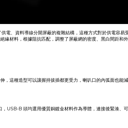
採用了供電、資料導線分開屏蔽的複雜結構，這種方式對於供電容易受
口絕緣材料，根據阻抗匹配，調整了屏蔽網的密度、黑白間距和
語言的進一步延伸，這種造型可以讓握持拔插都更受力，喇叭口的內弧
B-B 接口，USB-B 頭均選用優質銅鍍金材料作為導體，連接後