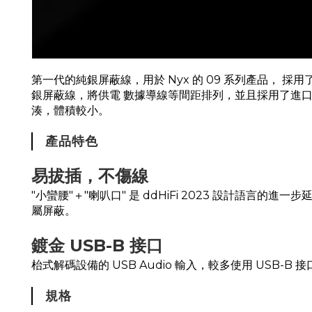
第一代的純銀屏蔽線，用於 Nyx 的 09 系列產品， 
銀屏蔽線，將供電 數據導線等間距排列，並且採用了進
湊，體積較小。
產品特色
易拔插，不傷線
"小蠻腰"＋"喇叭口" 是 ddHiFi 2023 設計
屬屏蔽。
鍍金 USB-B 接口
枱式解碼設備的 USB Audio 輸入，較多使用 US
規格