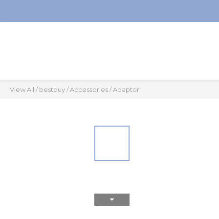
View All
/
bestbuy
/
Accessories
/
Adaptor