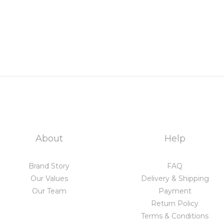
About
Help
Brand Story
FAQ
Our Values
Delivery & Shipping
Our Team
Payment
Return Policy
Terms & Conditions