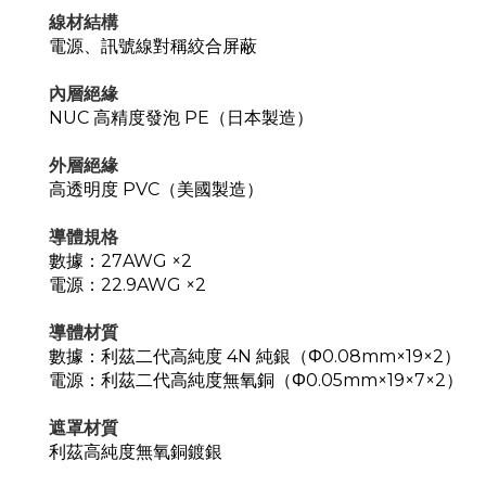
線材結構
電源、訊號線對稱絞合屏蔽
內層絕緣
NUC 高精度發泡 PE（日本製造）
外層絕緣
高透明度 PVC（美國製造）
導體規格
數據：27AWG ×2
電源：22.9AWG ×2
導體材質
數據：利茲二代高純度 4N 純銀（Φ0.08mm×19×2）
電源：利茲二代高純度無氧銅（Φ0.05mm×19×7×2）
遮罩材質
利茲高純度無氧銅鍍銀