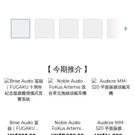
【 今期推介 】
Noble Audio
Brise Audio 冨
Audeze MM-
FoKus Artemis
嶽｜FUGAKU 十
520 平面振膜頭
混合單元無線頭
周年紀念版旗艦
戴耳機