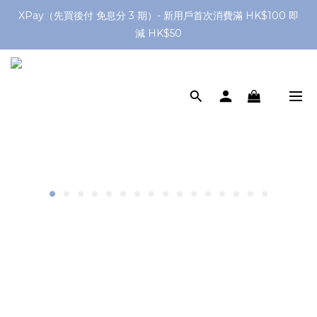
網店購滿 $250 香港/澳門地區 免費送貨
XPay（先買後付 免息分 3 期）- 新用戶首次消費滿 HK$100 即
減 HK$50
網店購滿 $250 香港/澳門地區 免費送貨