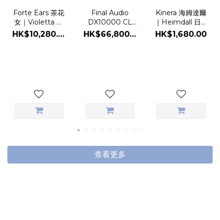
Kinera 海姆達爾
Forte Ears 茶花
Final Audio
｜Heimdall 日本
女｜Violetta 動
DX10000 CL
限定版混合單元
圈單元
CE 收藏家限定版
HK$1,680.00
HK$10,280.00
HK$66,800.00
耳機
旗艦頭戴耳機
查看更多