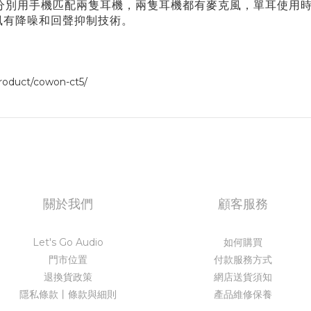
用時，分別用手機匹配兩隻耳機，兩隻耳機都有麥克風，單耳使
風有降噪和回聲抑制技術。
roduct/cowon-ct5/
關於我們
顧客服務
Let's Go Audio
如何購買
門市位置
付款服務方式
退換貨政策
網店送貨須知
隱私條款丨條款與細則
產品維修保養