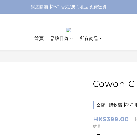
網店購滿 $250 香港/澳門地區 免費送貨
網店購滿 $250 香港/澳門地區 免費送貨
XPay（先買後付 免息分 3 期）- 新用戶首次消費滿 HK$100 即減 HK$5
網店購滿 $250 香港/澳門地區 免費送貨
首頁
品牌目錄
所有商品
Cowon 
全店，購物滿 $250
HK$399.00
數量