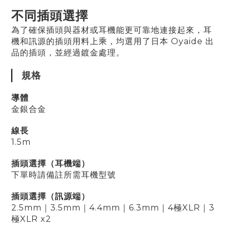
不同插頭選擇
為了確保插頭與器材或耳機能更可靠地連接起來，耳
機和訊源的插頭用料上乘，均選用了日本 Oyaide 出
品的插頭，並經過鍍金處理。
規格
導體
金銀合金
線長
1.5m
插頭選擇（耳機端）
下單時請備註所需耳機型號
插頭選擇（訊源端）
2.5mm｜3.5mm｜4.4mm｜6.3mm｜4極XLR｜3
極XLR x2