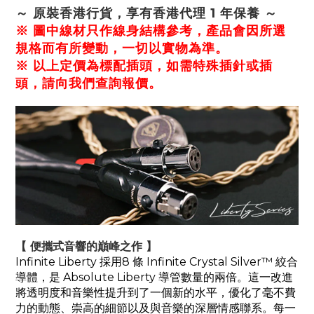
～ 原裝香港行貨，享有香港代理 1 年保養 ～
※ 圖中線材只作線身結構參考，產品會因所選
規格而有所變動，一切以實物為準。
※ 以上定價為標配插
頭
，如需特殊插針或插
頭，請向我們查詢報價。
【 便攜式音響的巔峰之作 】
Infinite Liberty 採用8 條 Infinite Crystal Silver™ 絞合
導體，是 Absolute Liberty 導管數量的兩倍。這一改進
將透明度和音樂性提升到了一個新的水平，優化了毫不費
力的動態、崇高的細節以及與音樂的深層情感聯系。每一