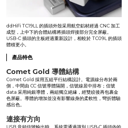
ddHiFi TC19LL 的插頭外殼采用航空鋁材經過 CNC 加工
成型，上中下的合體結構將插頭焊接部分完全屏蔽。
USB-C 插頭的主板經過重新設計，相較於 TC09L 的插頭
體積更小。
產品特色
Comet Gold 導體結構
Comet Gold 採用五組平行結構設計。電源線分布於兩
側，中間由 CC 信號導體隔開，信號線居中排布；信號
data 采用純銀導體，兩組獨立絕緣，經雙絞後再包裹金
色屏蔽。導體的增加並沒有影響線身的柔軟性，彎折體驗
感出色。
連接有方向
USB 音頻信號輸出時，系統需通過識別 USB‑C 插頭內的