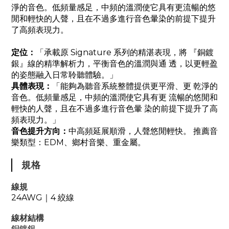
淨的音色。低頻量感足，中頻的溫潤使它具有更流暢的悠
閒和輕快的人聲，且在不過多進行音色暈染的前提下提升
了高頻表現力。
定位：
「承載原 Signature 系列的精湛表現，將 『銅鍍
銀』線的精準解析力，平衡音色的溫潤與通 透，以更輕盈
的姿態融入日常聆聽體驗。」
具體表現：
「能夠為聽音系統整體提供更平滑、更 乾淨的
音色。低頻量感足，中頻的溫潤使它具有更 流暢的悠閒和
輕快的人聲，且在不過多進行音色暈 染的前提下提升了高
頻表現力。」
音色提升方向：
中高頻延展順滑，人聲悠閒輕快。 推薦音
樂類型：EDM、鄉村音樂、重金屬。
規格
線規
24AWG
4 絞線
｜
線材結構
銅鍍銀