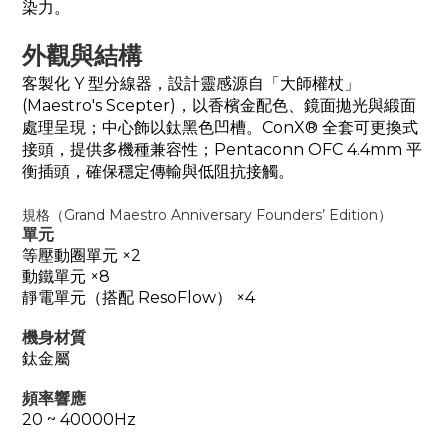
染力。
外觀與結構
客製化 Y 型分線器，設計靈感源自「大師權杖」
(Maestro's Scepter)，以香檳金配色、鏡面拋光與緞面
處理呈現；中心飾以鈦黑色凹槽。ConX® 全套可更換式
接頭，提供多機種兼容性；Pentaconn OFC 4.4mm 平
衡插頭，確保穩定傳輸與低阻抗接觸。
規格（Grand Maestro Anniversary Founders’ Edition）
單元
等壓動圈單元 ×2
動鐵單元 ×8
靜電單元（搭配 ResoFlow） ×4
機身材質
鈦金屬
頻率響應
20 ~ 40000Hz