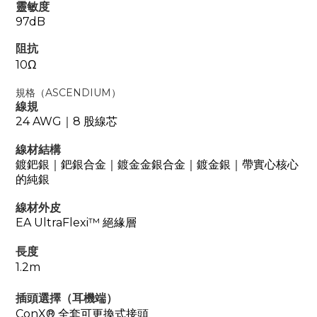
靈敏度
97dB
阻抗
10Ω
規格（ASCENDIUM）
線規
24 AWG｜8 股線芯
線材結構
鍍鈀銀｜鈀銀合金｜鍍金金銀合金｜鍍金銀｜帶實心核心
的純銀
線材外皮
EA UltraFlexi™ 絕緣層
長度
1.2m
插頭選擇（耳機端）
ConX® 全套可更換式接頭