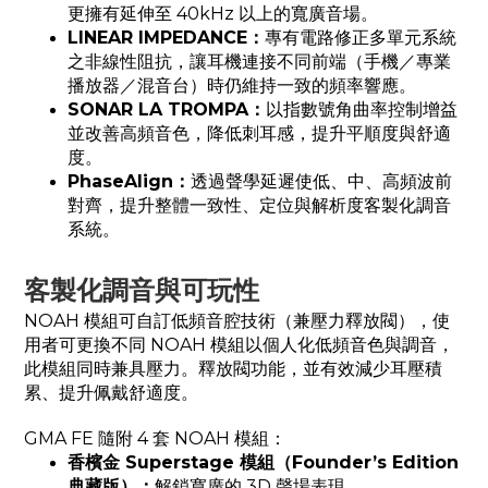
更擁有延伸至 40kHz 以上的寬廣音場。
LINEAR IMPEDANCE：
專有電路修正多單元系統
之非線性阻抗，讓耳機連接不同前端（手機／專業
播放器／混音台）時仍維持一致的頻率響應。
SONAR LA TROMPA：
以指數號角曲率控制增益
並改善高頻音色，降低刺耳感，提升平順度與舒適
度。
PhaseAlign：
透過聲學延遲使低、中、高頻波前
對齊，提升整體一致性、定位與解析度客製化調音
系統。
客製化調音與可玩性
NOAH 模組可自訂低頻音腔技術（兼壓力釋放閥），使
用者可更換不同 NOAH 模組以個人化低頻音色與調音，
此模組同時兼具壓力。釋放閥功能，並有效減少耳壓積
累、提升佩戴舒適度。
GMA FE 隨附 4 套 NOAH 模組：
香檳金 Superstage 模組（Founder’s Edition
典藏版）：
解鎖寬廣的 3D 聲場表現。