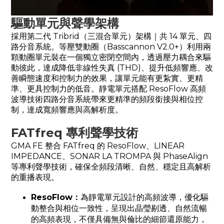
驅動單元與聲學架構
採用第二代 Tribrid（三混合單元）架構｜共 14 單元、四
路分音系統。等壓雙動圈（Basscannon V2.0+）利用兩
顆動圈單元裝在一個獨立密閉空間內，透過壓力耦合來驅
動彼此，達成降低非線性失真 (THD)、提升低頻響應、改
善瞬態速度和控制力的效果，讓單元能有更紮實、更精
準、更具控制力的低音。靜電單元搭配 ResoFlow 高頻
波導技術四路分音系統帶來更精準的頻段銜接與相位控
制，達成寬頻響應與高解析度。
FATfreq 專利聲學技術
GMA FE 整合 FATfreq 的 ResoFlow、LINEAR
IMPEDANCE、SONAR LA TROMPA 與 PhaseAlign
等專利聲學技術，確保全頻段清晰、自然、穩定且高解析
的重播表現。
ResoFlow：
為靜電單元設計的高頻波導，優化驅
動整合與相位一致性，呈現出晶瑩剔透、自然流暢
的高頻表現，不僅具備無與倫比的細節還原能力，