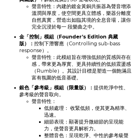
聲音特性：內建的鍍金黃銅共振器為聲音增添
溫潤與厚度，使空間更具立體感，樂器分離度
自然真實，營造出如臨其境的全息音場，讓你
完全沉浸於每一 段樂曲之中。
金「控制」模組（Founder’s Edition 典藏
版）：
控制下潛響應（Controlling sub-bass
response）。
聲音特性：此模組旨在增強低頻的質感與存在
感，帶來更為厚實、更具持續性的低頻震盪感
（Rumble）。其設計目標是塑造一個飽滿且
富有氛圍的低音基礎。
銀色「參考級」模組（限量版）：
提供乾淨中性、
參考級的聲音取向。
聲音特性：
低頻處理： 收緊低頻，使其更為精準、
迅速。
細節表現：顯著提升微細節的呈現能
力，使聲音更具解析力。
整體音色：呈現乾淨、中性的參考級聲