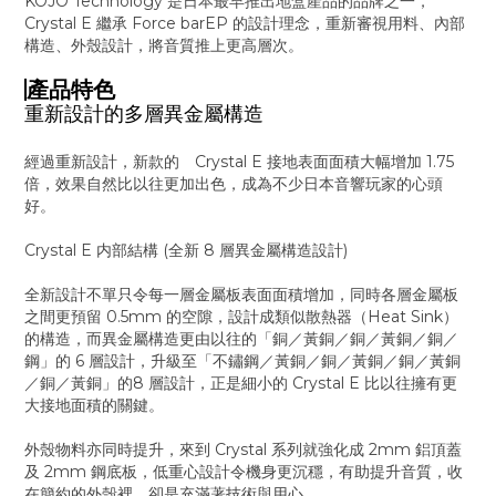
KOJO Technology 是日本最早推出地盒產品的品牌之一，
Crystal E 繼承 Force barEP 的設計理念，重新審視用料、內部
構造、外殼設計，將音質推上更高層次。
產品特色
重新設計的多層異金屬構造
經過重新設計，新款的 Crystal E 接地表面面積大幅增加 1.75
倍，效果自然比以往更加出色，成為不少日本音響玩家的心頭
好。
Crystal E 内部結構 (全新 8 層異金屬構造設計)
全新設計不單只令每一層金屬板表面面積增加，同時各層金屬板
之間更預留 0.5mm 的空隙，設計成類似散熱器（Heat Sink）
的構造，而異金屬構造更由以往的「銅／黃銅／銅／黃銅／銅／
鋼」的 6 層設計，升級至「不鏽鋼／黃銅／銅／黃銅／銅／黃銅
／銅／黃銅」的8 層設計，正是細小的 Crystal E 比以往擁有更
大接地面積的關鍵。
外殼物料亦同時提升，來到 Crystal 系列就強化成 2mm 鋁頂蓋
及 2mm 鋼底板，低重心設計令機身更沉穩，有助提升音質，收
在簡約的外殼裡，卻是充滿著技術與用心。