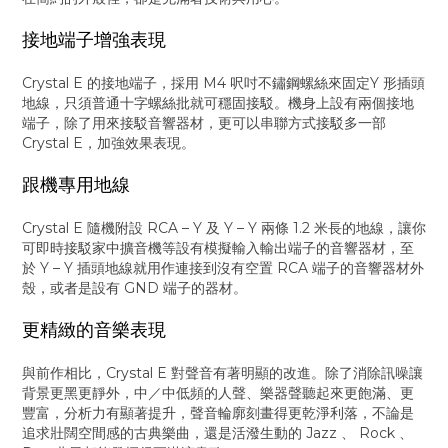
接地端子增強表現
Crystal E 的接地端子，採用 M4 呎吋不鏽鋼螺絲來固定Y 形插頭
地線，只須普通十字螺絲批就可穩固接駁。機身上設有兩個接地
端子，除了用來接駁音響器材，更可以串聯方式接駁多一部
Crystal E，加強效果表現。
跟機專用地線
Crystal E 隨機附設 RCA – Y 及 Y – Y 兩條 1.2 米長的地線，讓你
可即時接駁家中擴音機等設有模擬輸入輸出端子的音響器材，至
於 Y – Y 插頭地線就用作連接到沒有空置 RCA 端子的音響器材外
殼，或者是設有 GND 端子的器材。
更精緻的音樂表現
與前作相比，Crystal E 對聲音有著明顯的改進。除了消除訊噪讓
背景更黑更靜外，中／中低頻的人聲、樂器聲聽起來更飽滿、更
豐富，分析力有顯著提升，聲音輪廓刻畫得更乾淨利落，不論是
追求壯闊空間感的古典樂曲，還是活潑生動的 Jazz 、 Rock 、