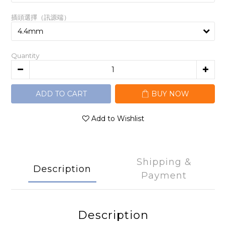
插頭選擇（訊源端）
Quantity
ADD TO CART
BUY NOW
Add to Wishlist
Shipping &
Description
Payment
Description