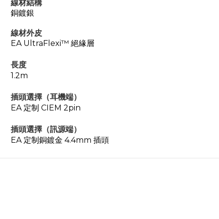
線材結構
銅鍍銀
線材外皮
EA UltraFlexi™ 絕緣層
長度
1.2m
插頭選擇（耳機端）
EA 定制 CIEM 2pin
插頭選擇（訊源端）
EA 定制銅鍍金 4.4mm 插頭