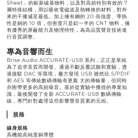
Sheet」的嶄新碳基物料，以及對高頻特別有效的 7
層特殊結構，用以吸收電磁波及熱轉換的材料，對外
來的干擾減至最低。加上擁有鋼的 20 倍強度、導熱
性是銅的 10 倍，但密度只是鋁一半的 CNT 物料，擁
有優秀的屏蔽能力及物理特性，為高品質聲音技術進
行音質調整。
專為音響而生
Brise Audio ACCURATE-USB 系列，正正是單純
為了追求音質而開發。通過不斷反覆試聽和實驗，透
過接駁 DAC 等環境，廠方發現 USB 雖然比 S/PDIF
和 AES 等傳統數碼傳輸有更龐 大的傳輸量，但同時
亦附帶更多的高頻噪音。基於從實驗中獲得的專業知
識，最後開發了全新 ACCURATE-USB 數碼傳輸
線，專門針對處理這些影響聲音質素的元凶。
規格
線身
規格
高機能高純度銅導體