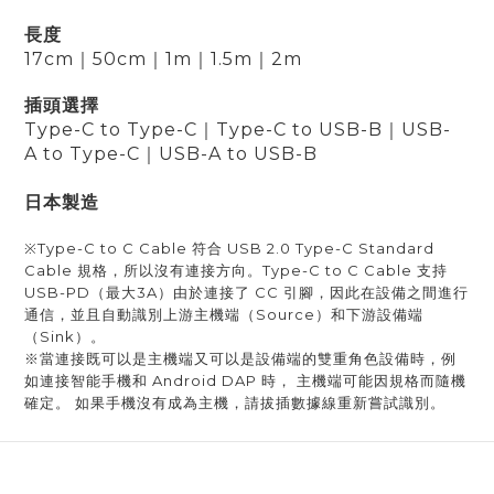
長度
17cm
｜
50cm
｜
1m
｜
1.5m
｜
2m
插頭選擇
Type-C to
Type-
C
｜
Type-C to
USB-B
｜
USB-
A
to
Type-
C
｜
USB-A
to
USB-B
日本製造
※Type-C to C Cable 符合 USB 2.0 Type-C Standard
Cable 規格，所以沒有連接方向。Type-C to C Cable
支持
USB-PD（最大3A）由於連接了 CC 引腳，因此在設備之間進行
通信，並且自動識別上游主機端（Source）和下游設備端
（Sink）。
※當連接既可以是主機端又可以是設備端的雙重角色設備時，例
如連接智能手機和 Android DAP 時， 主機端可能因規格而隨機
確定。 如果手機沒有成為主機，請拔插數據線重新嘗試識別。