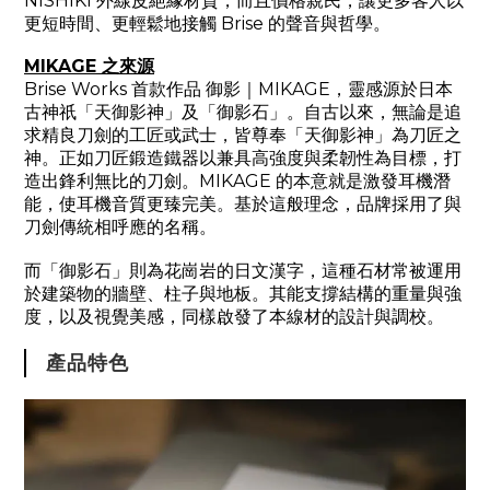
NISHIKI
外線皮絕緣材質，而且價格親民，讓更多客人以
更短時間、更輕鬆地接觸
Brise
的聲音與哲學。
MIKAGE
之來源
Brise Works
首款作品
御影｜
MIKAGE
，靈感源於日本
古神祇「天御影神」及「御影石」。自古以來，無論是追
求精良刀劍的工匠或武士，皆尊奉「天御影神」為刀匠之
神。正如刀匠鍛造鐵器以兼具高強度與柔韌性為目標，打
造出鋒利無比的刀劍。
MIKAGE
的本意就是激發耳機潛
能，使耳機音質更臻完美。基於這般理念，品牌採用了與
刀劍傳統相呼應的名稱。
而「御影石」則為花崗岩的日文漢字，這種石材常被運用
於建築物的牆壁、柱子與地板。其能支撐結構的重量與強
度，以及視覺美感，同樣啟發了本線材的設計與調校。
產品特色