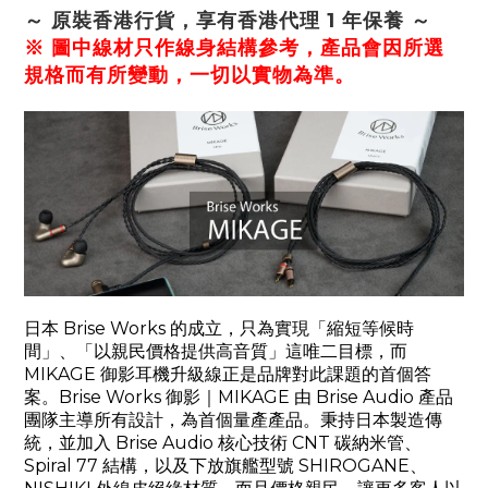
～ 原裝香港行貨，享有香港代理 1 年保養 ～
※ 圖中線材只作線身結構參考，產品會因所選
規格而有所變動，一切以實物為準。
日本
Brise Works
的成立，只為實現「縮短等候時
間」、「以親民價格提供高音質」這唯二目標，而
MIKAGE
御影耳機升級線正是品牌對此課題的首個答
案。
Brise Works
御影｜
MIKAGE
由
Brise Audio
產品
團隊主導所有設計，為首個量產產品。秉持日本製造傳
統，並加入
Brise Audio
核心技術
CNT
碳納米管、
Spiral 77
結構，以及下放旗艦型號
SHIROGANE
、