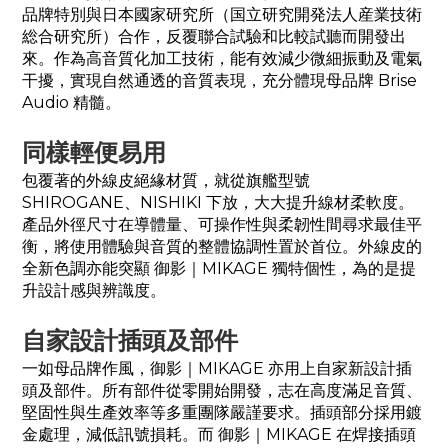
品牌特別與日本國家研究所（国立研究開発法人産業技術
総合研究所）合作，反覆聯合試驗和比較試聽而開發出
來。作為高音質化加工技術，能有效減少微細振動及電氣
干擾，實現自然通透的音質表現，充分體現母品牌 Brise
Audio 精髓。
同樣輕便易用
包覆著的外線皮絕緣材質，就從旗艦型號
SHIROGANE、NISHIKI 下放，大大提升線材柔軟度。
產品外徑尺寸在導體量、可操作性與柔韌性間尋求最佳平
衡，將使用體驗與音質的整體協調性置於首位。外線皮的
全新色調亦能突顯 御影｜
MIKAGE
獨特個性，為的是提
升設計感與辨識度。
自家設計插頭及部件
一如母品牌作風，御影｜
MIKAGE
亦用上自家新設計插
頭及部件。所有部件從零開始開發，志在高度滿足音質、
堅固性與生產效率等多重團隊嚴謹要求。插頭部分採用鍍
金處理，減低訊號損耗。而 御影｜
MIKAGE
在焊接插頭