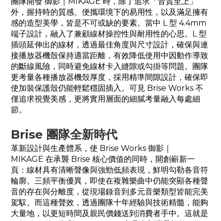
團隊開發 御影｜
MIKAGE
時，除了追求「音質至上」
外，握持時的質感、便攜環境下的易用性，以及滿足擁有
感的造型美學，皆是不可或缺的要素。當中 L 型 4.4mm
端子設計，融入了兼顧線材操控性與耐用性的心思。L 型
插頭延伸出的線材，透過最佳角度與尺寸設計，確保與連
接播放器機殼保持適當距離，有效降低使用中因動作導致
的斷線風險，同時避免線材卡入縫隙或勾掛等問題。團隊
更考量各種播放器機殼厚度，採用精準間隙設計，確保即
使加裝保護殼仍能輕鬆穩固插入。可見 Brise Works 不
僅追求視覺美感，更將實用層面的細膩考量融入每處細
節。
Brise 團隊全新時代
革新設計與生產體系，使 Brise Works 御影｜
MIKAGE
在承襲 Brise 核心價值的同時，開創嶄新一
頁：線材具有清晰聲像與強勁低頻表現，鮮明勾勒各音符
輪廓。三頻平衡優異，即使在複雜樂曲中仍能突顯各種聲
音的存在與分離度，從現場錄音到多元音樂類型皆能完美
駕馭。而這種聲效，透過團隊十年經驗與技術精髓，能夠
大量地，以更短時間及親民價錢送到消費者手中。這就是