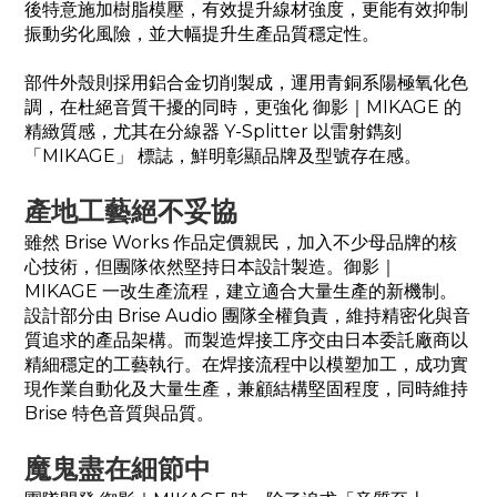
後特意施加樹脂模壓，有效提升線材強度，更能有效抑制
振動劣化風險，並大幅提升生產品質穩定性。
部件外殼則採用鋁合金切削製成，運用青銅系陽極氧化色
調，在杜絕音質干擾的同時，更強化 御影｜
MIKAGE
的
精緻質感，尤其在分線器 Y-Splitter 以雷射鐫刻
「MIKAGE」 標誌，鮮明彰顯品牌及型號存在感。
產地工藝絕不妥協
雖然 Brise Works 作品定價親民，加入不少母品牌的核
心技術，但團隊依然堅持日本設計製造。御影｜
MIKAGE
一改生產流程，建立適合大量生產的新機制。
設計部分由 Brise Audio 團隊全權負責，維持精密化與音
質追求的產品架構。而製造焊接工序交由日本委託廠商以
精細穩定的工藝執行。在焊接流程中以模塑加工，成功實
現作業自動化及大量生產，兼顧結構堅固程度，同時維持
Brise 特色音質與品質。
魔鬼盡在細節中