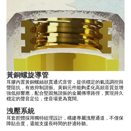
黃銅螺旋導管
耳膠內置黃銅螺絲狀貫通式音管，提供穩定的氣流調控與
聲阻抗，有效抑制諧振。黃銅元件能夠柔化高頻音質並增
強低頻響應，配合堅固無諧振的金屬傳導路徑，實現持久
穩定的聲音定位，使音場更為寬闊。
洩壓系統
耳套腔體採用獨特紋理設計，構建專屬洩壓通道，不僅保
障貼合度，還能支援長時間的舒適聆聽。