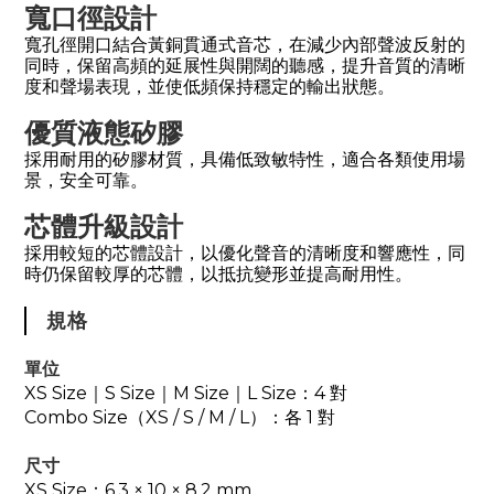
寬口徑設計
寬孔徑開口結合黃銅貫通式音芯，在減少內部聲波反射的
同時，保留高頻的延展性與開闊的聽感，提升音質的清晰
度和聲場表現，並使低頻保持穩定的輸出狀態。
優質液態矽膠
採用耐用的矽膠材質，具備低致敏特性，適合各類使用場
景，安全可靠。
芯體升級設計
採用較短的芯體設計，以優化聲音的清晰度和響應性，同
時仍保留較厚的芯體，以抵抗變形並提高耐用性。
規格
單位
XS Size｜S Size｜M Size｜L Size：4 對
Combo Size（XS / S / M / L）：各 1 對
尺寸
XS Size：6.3 × 10 × 8.2 mm