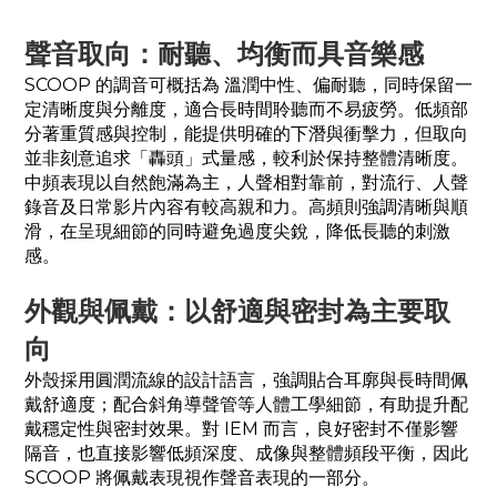
聲音取向：耐聽、均衡而具音樂感
SCOOP 的調音可概括為 溫潤中性、偏耐聽，同時保留一
定清晰度與分離度，適合長時間聆聽而不易疲勞。低頻部
分著重質感與控制，能提供明確的下潛與衝擊力，但取向
並非刻意追求「轟頭」式量感，較利於保持整體清晰度。
中頻表現以自然飽滿為主，人聲相對靠前，對流行、人聲
錄音及日常影片內容有較高親和力。高頻則強調清晰與順
滑，在呈現細節的同時避免過度尖銳，降低長聽的刺激
感。
外觀與佩戴：以舒適與密封為主要取
向
外殼採用圓潤流線的設計語言，強調貼合耳廓與長時間佩
戴舒適度；配合斜角導聲管等人體工學細節，有助提升配
戴穩定性與密封效果。對 IEM 而言，良好密封不僅影響
隔音，也直接影響低頻深度、成像與整體頻段平衡，因此
SCOOP 將佩戴表現視作聲音表現的一部分。