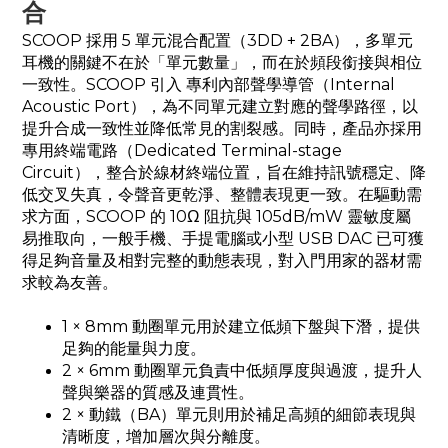
合
SCOOP 採用 5 單元混合配置（3DD + 2BA），多單元
耳機的關鍵不在於「單元數量」，而在於頻段銜接與相位
一致性。SCOOP 引入 專利內部聲學導管（Internal
Acoustic Port），為不同單元建立對應的聲學路徑，以
提升合成一致性並降低常見的割裂感。同時，產品亦採用
專用終端電路（Dedicated Terminal-stage
Circuit），整合於線材終端位置，旨在維持訊號穩定、降
低交叉失真，令聲音更乾淨、整體表現更一致。在驅動需
求方面，SCOOP 的 10Ω 阻抗與 105dB/mW 靈敏度屬
易推取向，一般手機、手提電腦或小型 USB DAC 已可獲
得足夠音量及相對完整的動態表現，對入門用家的器材需
求較為友善。
1 × 8mm 動圈單元用於建立低頻下盤與下潛，提供
足夠的能量與力度。
2 × 6mm 動圈單元負責中低頻厚度與過渡，提升人
聲與樂器的質感及連貫性。
2 × 動鐵（BA）單元則用於補足高頻的細節表現與
清晰度，增加層次與分離度。