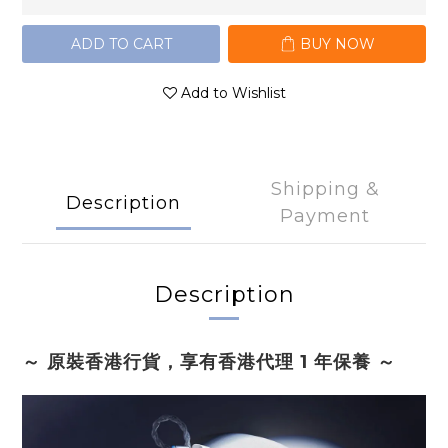
ADD TO CART
BUY NOW
Add to Wishlist
Shipping &
Description
Payment
Description
～ 原裝香港行貨，享有香港代理 1 年保養 ～