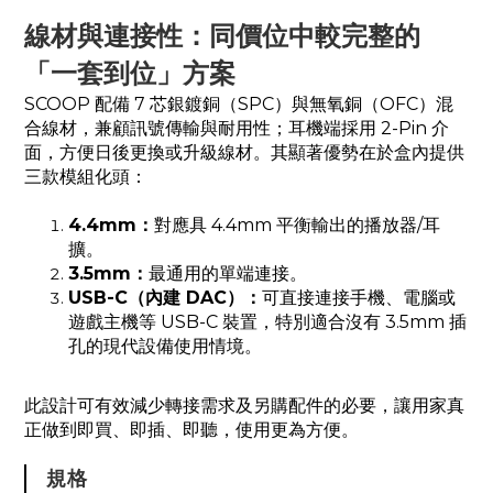
線材與連接性：同價位中較完整的
「一套到位」方案
SCOOP 配備 7 芯銀鍍銅（SPC）與無氧銅（OFC）混
合線材，兼顧訊號傳輸與耐用性；耳機端採用 2-Pin 介
面，方便日後更換或升級線材。其顯著優勢在於盒內提供
三款模組化頭：
4.4mm：
對應具 4.4mm 平衡輸出的播放器/耳
擴。
3.5mm：
最通用的單端連接。
USB-C（內建 DAC）：
可直接連接手機、電腦或
遊戲主機等 USB-C 裝置，特別適合沒有 3.5mm 插
孔的現代設備使用情境。
此設計可有效減少轉接需求及另購配件的必要，讓用家真
正做到即買、即插、即聽，使用更為方便。
規格