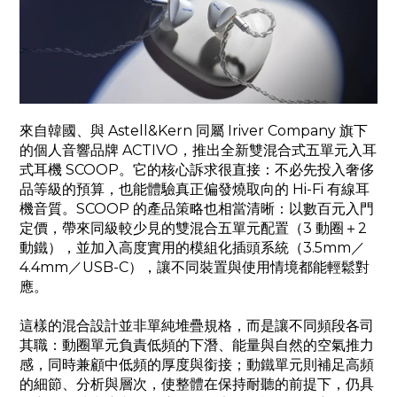
來自韓國、與 Astell&Kern 同屬 Iriver Company 旗下
的個人音響品牌 ACTIVO，推出全新雙混合式五單元入耳
式耳機 SCOOP。它的核心訴求很直接：不必先投入奢侈
品等級的預算，也能體驗真正偏發燒取向的 Hi-Fi 有線耳
機音質。SCOOP 的產品策略也相當清晰：以數百元入門
定價，帶來同級較少見的雙混合五單元配置（3 動圈＋2
動鐵），並加入高度實用的模組化插頭系統（3.5mm／
4.4mm／USB-C），讓不同裝置與使用情境都能輕鬆對
應。
這樣的混合設計並非單純堆疊規格，而是讓不同頻段各司
其職：動圈單元負責低頻的下潛、能量與自然的空氣推力
感，同時兼顧中低頻的厚度與銜接；動鐵單元則補足高頻
的細節、分析與層次，使整體在保持耐聽的前提下，仍具