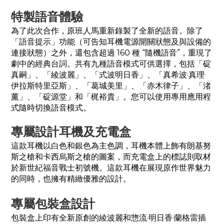
特製語音體驗
為了此次合作，原班人馬重新錄製了全新的語音。除了
「語音提示」功能（可告知耳機電源開關狀態及與設備的
連接狀態）之外，還包含超過 160 種 “隨機語音”，重現了
劇中的經典台詞。共有九種語音模式可供選擇，包括「碇
真嗣」、「綾波麗」、「式波明日香」、「真希波·真理·
伊拉斯特里亞斯」、「葛城美里」、「赤木律子」、「渚
薰」、「碇源堂」和「梶裕貴」。您可以使用專用應用程
式隨時切換語音模式。
專屬設計耳機及充電盒
這款耳機以白色和銀色為主色調，耳機本體上飾有朗基努
斯之槍和卡西烏斯之槍的圖案，而充電盒上的標誌則取材
於新世紀福音戰士初號機。這款耳機在展現原作世界魅力
的同時，也擁有精緻優雅的設計。
專屬包裝盒設計
包裝盒上印有全新原創的綾波麗和惣流·明日香·蘭格雷插