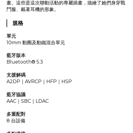
畫。這些是這次聯動活動的專屬插畫，描繪了她們身穿戰
鬥服、戴著耳機的形象。
規格
單元
10mm 動圈及動鐵混合單元
藍牙版本
Bluetooth® 5.3
支援解碼
A2DP｜AVRCP｜HFP｜HSP
藍牙協議
AAC｜SBC｜LDAC
多重配對
8 台設備