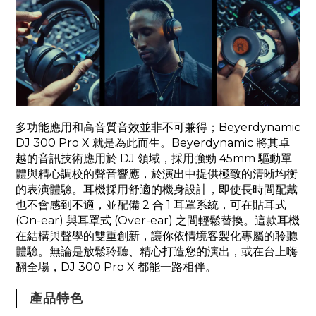
多功能應用和高音質音效並非不可兼得；Beyerdynamic
DJ 300 Pro X 就是為此而生。Beyerdynamic 將其卓
越的音訊技術應用於 DJ 領域，採用強勁 45mm 驅動單
體與精心調校的聲音響應，於演出中提供極致的清晰均衡
的表演體驗。耳機採用舒適的機身設計，即使長時間配戴
也不會感到不適，並配備 2 合 1 耳罩系統，可在貼耳式
(On-ear) 與耳罩式 (Over-ear) 之間輕鬆替換。這款耳機
在結構與聲學的雙重創新，讓你依情境客製化專屬的聆聽
體驗。無論是放鬆聆聽、精心打造您的演出，或在台上嗨
翻全場，DJ 300 Pro X 都能一路相伴。
產品特色