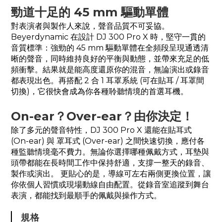
勁道十足的 45 mm 驅動單體
對表演者與製作人來說，聲音品質不可妥協。
Beyerdynamic 在設計 DJ 300 Pro X 時，堅守一貫的
音質標準：強勁的 45 mm 驅動單體在全頻段呈現通透清
晰的聲音，同時維持良好的平衡與動態，並帶來充足的低
頻衝擊。結果就是能高度還原你的混音，無論演出或錄音
都表現出色。再搭配 2 合 1 耳罩系統 (可在貼耳 / 耳罩間
切換)，它很快會成為你各種聆聽情境的首選耳機。
On-ear？Over-ear？由你決定！
除了多元的聲音特性，DJ 300 Pro X 還能在貼耳式
(On-ear) 與 罩耳式 (Over-ear) 之間快速切換，應付各
種監聽情境毫不費力。無論你選擇哪種佩戴方式，耳墊與
頭帶都能在長時間工作中保持舒適，支撐一整天的錄音、
製作或演出。 更貼心的是，導線可左右兩側更換位置，讓
你依個人習慣或現場動線自由配置。從錄音室追蹤到舞台
表演，都能找到最順手的佩戴與操作方式。
規格