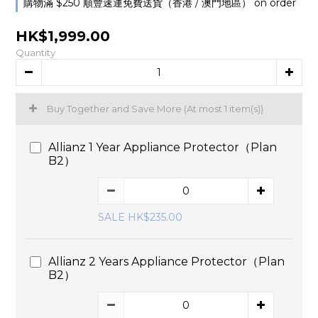
購物滿 $250 順豐速運免費送貨（香港 / 澳門地區） on order
HK$1,999.00
Quantity
Buy Together and Save More
(At most 1 item(s))
Allianz 1 Year Appliance Protector（Plan
B2）
SALE HK$235.00
Allianz 2 Years Appliance Protector（Plan
B2）