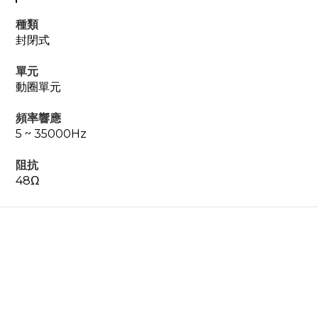
種類
封閉式
單元
動圈單元
頻率響應
5 ~ 35000Hz
阻抗
48Ω