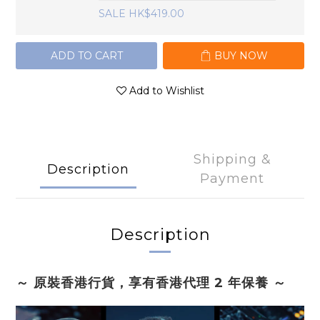
SALE HK$419.00
ADD TO CART
BUY NOW
Add to Wishlist
Shipping &
Description
Payment
Description
～ 原裝香港行貨，享有香港代理 2 年保養 ～