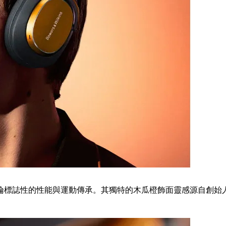
克拉倫標誌性的性能與運動傳承。其獨特的木瓜橙飾面靈感源自創