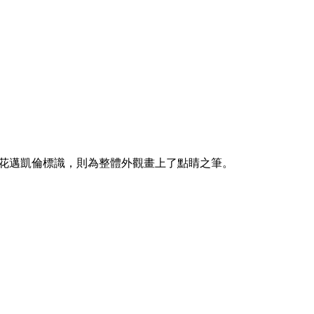
花邁凱倫標識，則為整體外觀畫上了點睛之筆。