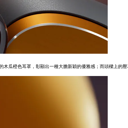
的木瓜橙色耳罩，彰顯出一種大膽新穎的優雅感；而頭樑上的壓