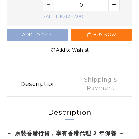
SALE HK$1,342.00
ADD TO CART
BUY NOW
Add to Wishlist
Shipping &
Description
Payment
Description
～ 原裝香港行貨，享有香港代理 2 年保養 ～