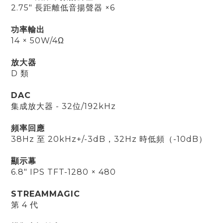
2.75" 長距離低音揚聲器 ×6
功率輸出
14
×
50W/4Ω
放大器
D 類
DAC
集成放大器 - 32位/192kHz
頻率回應
38Hz 至 20kHz+/-3dB，32Hz 時低頻（-10dB）
顯示幕
6.8" IPS TFT-1280
×
480
STREAMMAGIC
第 4 代