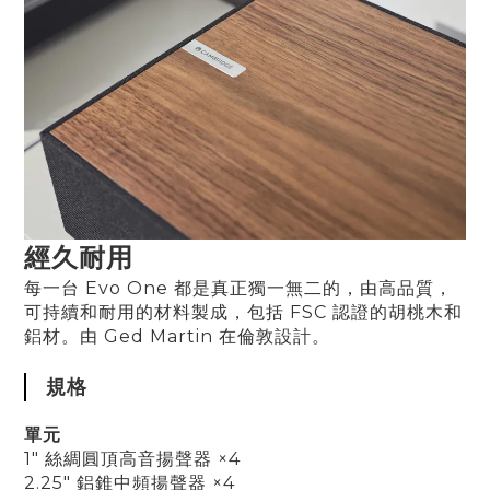
經久耐用
每一台 Evo One 都是真正獨一無二的，由高品質，
可持續和耐用的材料製成，包括 FSC 認證的胡桃木和
鋁材。由 Ged Martin 在倫敦設計
。
規格
單元
1" 絲綢圓頂高音揚聲器 ×4
2.25" 鋁錐中頻揚聲器 ×4