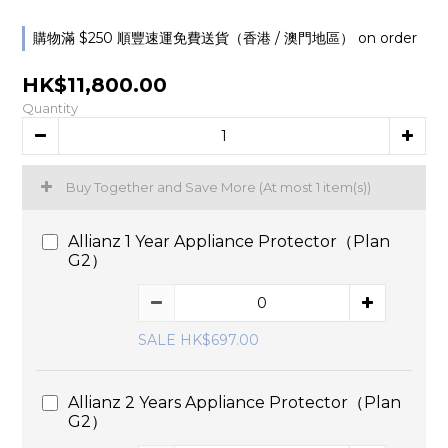
購物滿 $250 順豐速運免費送貨（香港 / 澳門地區） on order
HK$11,800.00
Quantity
Buy Together and Save More
(At most 1 item(s))
Allianz 1 Year Appliance Protector（Plan
G2）
SALE HK$697.00
Allianz 2 Years Appliance Protector（Plan
G2）