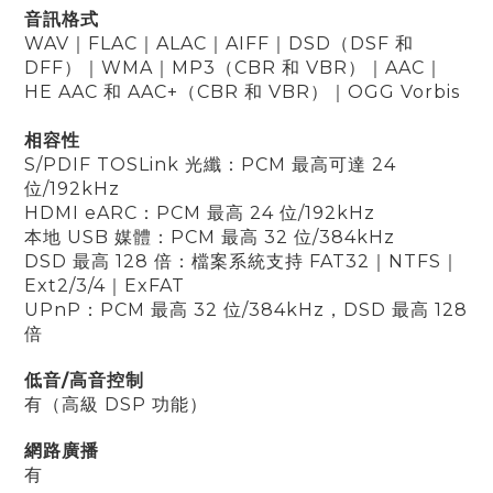
音訊格式
WAV
｜
FLAC
｜
ALAC
｜
AIFF
｜
DSD（DSF 和
DFF）
｜
WMA
｜
MP3（CBR 和 VBR）
｜
AAC
｜
HE AAC 和 AAC+（CBR 和 VBR）
｜OGG Vorbis
相容性
S/PDIF TOSLink 光纖：PCM 最高可達 24
位/192kHz
HDMI eARC：PCM 最高 24 位/192kHz
本地 USB 媒體：PCM 最高 32 位/384kHz
DSD 最高 128 倍：檔案系統支持 FAT32
｜
NTFS
｜
Ext2/3/4
｜
ExFAT
UPnP：PCM 最高 32 位/384kHz，DSD 最高 128
倍
低音/高音控制
有（高級 DSP 功能）
網路廣播
有