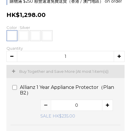
購物滿 $250 順豐速運免費送貨（香港 / 澳門地區） on order
HK$1,298.00
Color
: Silver
Quantity
Buy Together and Save More
(At most 1 item(s))
Allianz 1 Year Appliance Protector（Plan
B2）
SALE HK$235.00