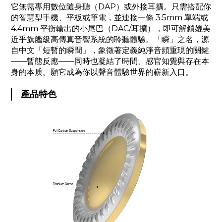
它無需專用數位隨身聽（DAP）或外接耳擴。只需搭配你
的智慧型手機、平板或筆電，並連接一條 3.5mm 單端或
4.4mm 平衡輸出的小尾巴（DAC/耳擴），即可解鎖媲美
近乎旗艦級高傳真音響系統的聆聽體驗。「瞬」之名，源
自中文「短暫的瞬間」，象徵著定義純淨音頻重現的關鍵
——暫態反應——同時也凝結了時間、感官知覺與存在本
身的本质。願它成為你以聲音體驗世界的嶄新入口。
產品特色