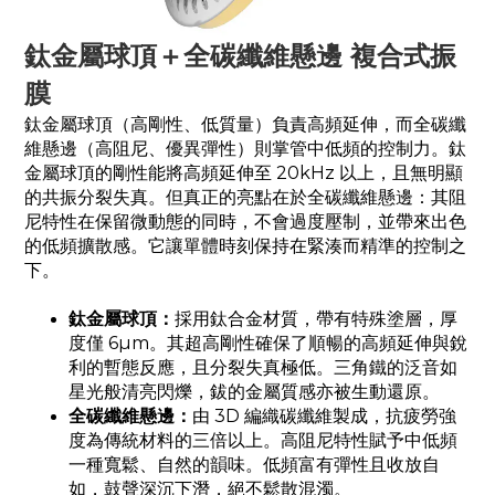
鈦金屬球頂＋全碳纖維懸邊 複合式振
膜
鈦金屬球頂（高剛性、低質量）負責高頻延伸，而全碳纖
維懸邊（高阻尼、優異彈性）則掌管中低頻的控制力。鈦
金屬球頂的剛性能將高頻延伸至 20kHz 以上，且無明顯
的共振分裂失真。但真正的亮點在於全碳纖維懸邊：其阻
尼特性在保留微動態的同時，不會過度壓制，並帶來出色
的低頻擴散感。它讓單體時刻保持在緊湊而精準的控制之
下。
鈦金屬球頂：
採用鈦合金材質，帶有特殊塗層，厚
度僅 6µm。其超高剛性確保了順暢的高頻延伸與銳
利的暫態反應，且分裂失真極低。三角鐵的泛音如
星光般清亮閃爍，鈸的金屬質感亦被生動還原。
全碳纖維懸邊：
由 3D 編織碳纖維製成，抗疲勞強
度為傳統材料的三倍以上。高阻尼特性賦予中低頻
一種寬鬆、自然的韻味。低頻富有彈性且收放自
如，鼓聲深沉下潛，絕不鬆散混濁。