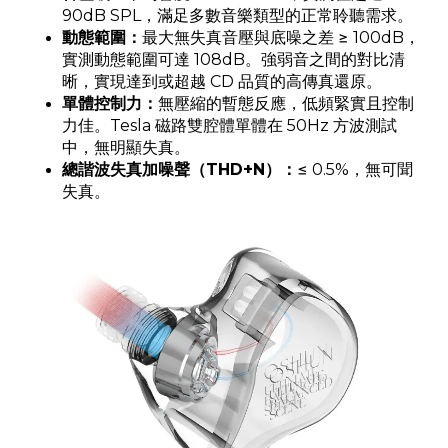
90dB SPL，滿足多數音樂類型的正常聆聽需求。
動態範圍：
最大無失真音壓與底噪之差 ≥ 100dB，
實測動態範圍可達 108dB。強弱音之間的對比清
晰，實現達到或超越 CD 品質的高傳真還原。
單體控制力：
無壓縮的暫態反應，低頻緊實且控制
力佳。Tesla 磁路雙腔體單體在 50Hz 方波測試
中，無明顯失真。
總諧波失真加噪聲（THD+N）：
≤ 0.5%，無可聞
失真。