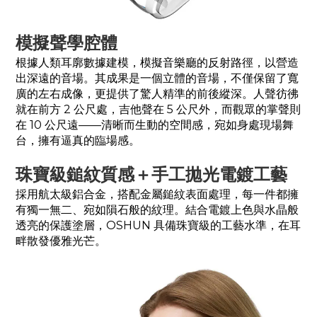
模擬聲學腔體
根據人類耳廓數據建模，模擬音樂廳的反射路徑，以營造
出深遠的音場。其成果是一個立體的音場，不僅保留了寬
廣的左右成像，更提供了驚人精準的前後縱深。人聲彷彿
就在前方 2 公尺處，吉他聲在 5 公尺外，而觀眾的掌聲則
在 10 公尺遠——清晰而生動的空間感，宛如身處現場舞
台，擁有逼真的臨場感。
珠寶級鎚紋質感＋手工拋光電鍍工藝
採用航太級鋁合金，搭配金屬鎚紋表面處理，每一件都擁
有獨一無二、宛如隕石般的紋理。結合電鍍上色與水晶般
透亮的保護塗層，OSHUN 具備珠寶級的工藝水準，在耳
畔散發優雅光芒。