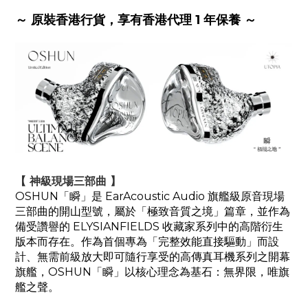
～ 原裝香港行貨，享有香港代理 1 年保養 ～
【 神級現場
三部曲
】
OSHUN「瞬」是 EarAcoustic Audio 旗艦級原音現場
三部曲的開山型號，屬於「極致音質之境」篇章，並作為
備受讚譽的 ELYSIANFIELDS 收藏家系列中的高階衍生
版本而存在。作為首個專為「完整效能直接驅動」而設
計、無需前級放大即可隨行享受的高傳真耳機系列之開幕
旗艦，OSHUN「瞬」以核心理念為基石：無界限，唯旗
艦之聲。