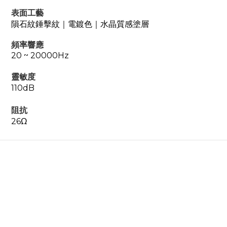
表面工藝
隕石紋錘擊紋｜電鍍色｜水晶質感塗層
頻率響應
20 ~ 20000Hz
靈敏度
110dB
阻抗
26Ω