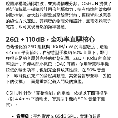
腔體結構能消除駐波，並實現物理分頻。OSHUN 提供了
將近傳統單一磁路設計兩倍的驅動力，擁有精準的啟動與
制動控制。從大鼓的衝擊感至餘音消散，振膜皆能以完美
的線性方式運動。其精密的物理分頻設計，無需依賴電子
電路，即可實現自然的頻率響應。
26Ω + 110dB • 全功率直驅核心
憑藉優化的 26Ω 阻抗與 110dB/mW 的高靈敏度，透過
4.4mm 平衡輸出，在智慧型手機約 50% 音量下，即可
獲得充足的音壓與完整的動態範圍。26Ω / 110dB 的高效
率設計，即便搭配小尾巴（DAC 耳擴）使用智慧型手機
較低的輸出功率，也能完全釋放其性能。在 50% 音量
下，即能提供充沛的音壓與動態。其聲音哲學並非「妥協
下的便攜」，而是重新定義入門級的旗艦。
OSHUN 針對「完整性能」的定義，依據以下四項標準
（以 4.4mm 平衡輸出、智慧型手機約 50% 音量下測
試）：
音壓級：
平均響度 ≥ 85dB SPL，實測值超過