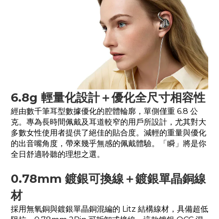
6.8g 輕量化設計＋優化全尺寸相容性
經由數千筆耳型數據優化的腔體輪廓，單側僅重 6.8 公
克。專為長時間佩戴及耳道較窄的用戶所設計，尤其對大
多數女性使用者提供了絕佳的貼合度。減輕的重量與優化
的出音嘴角度，帶來幾乎無感的佩戴體驗。「瞬」將是你
全日舒適聆聽的理想之選。
0.78mm 鍍銀可換線＋鍍銀單晶銅線
材
採用無氧銅與鍍銀單晶銅混編的 Litz 結構線材，具備超低