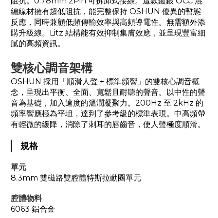
阻抗。0.78mm 2Pin 可拆卸式接線。這款鍍銀 OCC 混
編線材擁有超低阻抗，能完整保持 OSHUN 優異的暫態
反應，同時兼顧低頻傳輸效率與高頻導電性。無需額外添
購升級線。Litz 結構能有效抑制集膚效應，並呈現豐富細
膩的高頻資訊。
雙核心調音架構
OSHUN 採用「順滑人聲 + 標準頻響」的雙核心調音概
念，呈現出平衡、全面、寬鬆且耐聽的聲音。以中性的聲
音為基礎，加入適度的溫潤凝聚力。200Hz 至 2kHz 的
頻率響應極為平坦，達到了參考級的標準表現。中高頻帶
有輕微的緩降，消除了刺耳的唇齒音，使人聲極度順滑。
規格
單元
8.3mm 雙磁路雙腔體特斯拉動圈單元
腔體物料
6063 鋁合金