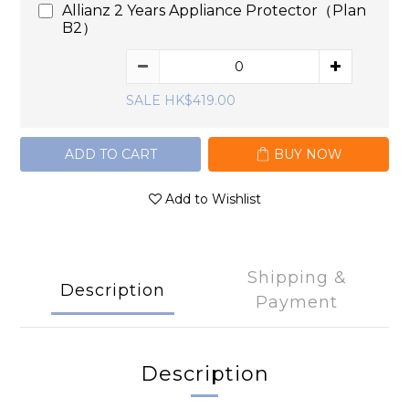
Allianz 2 Years Appliance Protector（Plan
B2）
SALE HK$419.00
ADD TO CART
BUY NOW
Add to Wishlist
Shipping &
Description
Payment
Description