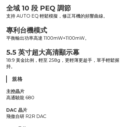
全域 10 段 PEQ 調節
支持 AUTO EQ 輕鬆模擬，修正耳機的頻響曲線。
專利台機模式
平衡輸出功率高達 1100mW+1100mW。
5.5 英寸超大高清顯示幕
18:9 黃金比例，輕至 258g，更輕薄更趁手，單手輕鬆握
持。
規格
主控晶片
高通驍龍 680
DAC 晶片
飛傲自研 R2R DAC