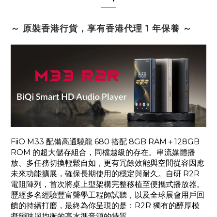
～ 原裝香港行貨，
享有香港代理 1 年保養
～
FiiO M33 配備高通驍龍 680 搭配 8GB RAM＋128GB
ROM 的超大儲存組合，同檔越級的存在。串流媒體播
放、多任務切換輕鬆自如，更有冗餘效能與空間從容因應
未來功能擴展，確保長期使用的穩定與耐久。自研 R2R
電阻陣列，首次將桌上型架構完整移植至便攜式播放器。
歷經多名經驗豐富聲學工程師試聽，以及全球展會用戶回
饋的持續打磨，最終為你呈現的是：R2R 獨有的醇厚模
擬韻味與均衡的高水準音源的特質。