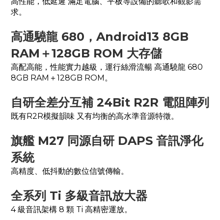
高性能，低延遲 滿足電腦、平板等設備的聽歌和觀影需
求。
高通驍龍 680，Android13 8GB
RAM＋128GB ROM 大存儲
高配高能，性能實力越級，運行絲滑流暢 高通驍龍 680
8GB RAM＋128GB ROM。
自研全差分互補 24Bit R2R 電阻陣列
既有R2R模擬韻味 又有均衡的高水準音源特徵。
旗艦 M27 同源自研 DAPS 音訊淨化
系統
高精度、低抖動的數位信號傳輸。
全系列 Ti 多級音訊放大器
4 級音訊架構 8 顆 Ti 高精密運放。