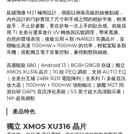
延續飛傲 M21 極簡設計，側面以俐落高級的線條點綴，
內外設計的巧妙實現了尺寸和手感之間的精妙平衡，輕薄
趁手，不止於參數，更在於每一次上手的貼合感。前級採
用 TI 全差分運算進行 I/V 轉換與訊號調理，帶來寬廣、
自然的聲場表現；後級沿用 4 顆 INA1620 耳擴晶片，並
聯輸出高達 1100mW＋1100mW 的功率，輕鬆駕馭各類
耳機；搭配獨立電子音量控制，兼得動態與細緻。
高通驍龍 680｜Android 13｜8GB+128GB 存儲｜獨立
XMOS XU316 晶片｜10 段 PEQ 調節，支持 AUTO EQ
｜全差分互補 24Bit R2R 電阻陣列｜全系列 Ti 多級音訊
放大器｜1100mW + 1100mW 強勁輸出｜旗艦 M27 同
源自研 DAPS 音訊淨化系統｜5.5 英寸超大高清顯示幕｜
14h 超長續航
產品特色
獨立 XMOS XU316 晶片