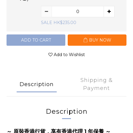
SALE HK$235.00
ADD TO CART
BUY NOW
Add to Wishlist
Shipping &
Description
Payment
Description
～ 原裝香港行貨，享有香港代理 1 年保養 ～