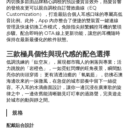
內切換多款由品牌精心調校的預設優質音效外，熱愛音響
的發燒友更可以親自調校自訂聲效曲線（EQ
Customization），打造最貼合個人耳感口味的專屬高低
音比例。此外，App 內亦整合了便捷的雙裝置一鍵連線
管理及快速切換工作模式，免除指尖頻繁觸控耳機的繁瑣
步驟。配合即時的 OTA 線上更新功能，讓您的耳機隨時
保持在最新最優化的軟件狀態。
三款極具個性與現代感的配色選擇
低調洗練的「鈦空灰」，展現都市職人的俐落與專業；活
力跳脫的「岩橙色」，一如霓虹閃爍的旺角夜景，瞬間點
亮你的街頭穿搭； 更有清透治癒的「氧氣藍」，彷彿石澳
海邊吹來的一抹微風，在急促的城市節奏中留下一絲從
容。不入耳的水滴曲面設計，讓你一邊沉浸在廣東歌的旋
律之中，一邊依舊能清晰聽見叮叮車的過路聲，完美遊走
於城市的動與靜之間。
規格
配戴貼合設計