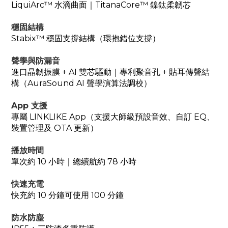
LiquiArc™ 水滴曲面｜TitanaCore™ 鎳鈦柔韌芯
穩固結構
Stabix™ 穩固支撐結構（環抱錯位支撐）
聲學與防漏音
進口晶韌振膜 + AI 雙芯驅動｜專利聚音孔 + 貼耳傳聲結
構（AuraSound AI 聲學演算法調校）
App 支援
專屬 LINKLIKE App（支援大師級預設音效、自訂 EQ、
裝置管理及 OTA 更新）
播放時間
單次約 10 小時
｜
總續航約 78 小時
快速充電
快充約 10 分鐘可使用 100 分鐘
防水防塵