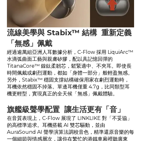
流線美學與 Stabix™ 結構 重新定義
「無感」佩戴
經過逾萬組亞洲人耳數據分析，C-Flow 採用 LiquiArc™
水滴弧曲面工藝與親膚矽膠，配以具記憶回彈的
TitanaCore™ 鎳鈦柔韌芯，鬆緊適中、不夾耳。即使長
時間佩戴或劇烈運動，都如「身體一部分」般輕盈無感。
另外，Stabix™ 穩固支撐結構確保用家在劇烈運動時，
耳機依然穩固不掉落。單邊耳機僅重 4.7g，比同類型耳
機更輕型，實現真正的全天候「無感」佩戴體驗。
旗艦級聲學配置 讓生活更有「音」
在音質表現上，C-Flow 展現了 LINKLIKE 對「不妥協」
的高標準追求。耳機搭載 AI 雙芯驅動，並由
AuraSound AI 聲學演算法調校音色，精準還原音樂的每
一個細節與情感層次，讓你在繁忙的港鐵車廂裡聽廣東