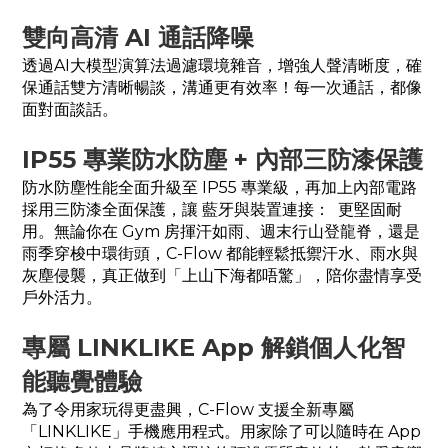
雙向高清 AI 通話降噪
透過AI大模型演算法過濾環境雜音，增強人聲清晰度，確
保通話雙方清晰暢談，溝通更有效率！每一次通話，都像
面對面談話。
IP55 專業防水防塵 + 內部三防漆保護
防水防塵性能全面升級至 IP55 專業級，再加上內部電路
採用三防漆全面保護，讓 藍牙與裝置連接： 更堅固耐
用。無論你在 Gym 房揮汗如雨、週末行山登龍脊，還是
雨季穿梭中環街頭，C-Flow 都能輕鬆抵禦汗水、雨水與
灰塵侵襲，真正做到「上山下海都唔驚」，陪你盡情享受
戶外活力。
專屬 LINKLIKE App 解鎖個人化智
能聽覺體驗
為了令用家玩得更盡興，C-Flow 支援全新專屬
「LINKLIKE」手機應用程式。用家除了可以隨時在 App