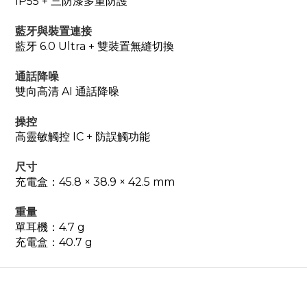
IP55 + 三防漆多重防護
藍牙與裝置連接
藍牙 6.0 Ultra + 雙裝置無縫切換
通話降噪
雙向高清 AI 通話降噪
操控
高靈敏觸控 IC + 防誤觸功能
尺寸
充電盒：
45.8 × 38.9 × 42.5 mm
重量
單耳機：
4.7 g
充電盒：
40.7 g