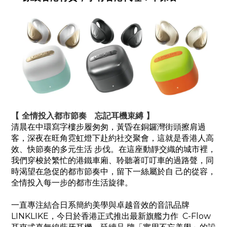
【 全情投入都市節奏 忘記耳機束縛 】
清晨在中環寫字樓步履匆匆，黃昏在銅鑼灣街頭擦肩過
客，深夜在旺角霓虹燈下赴約社交聚會，這就是香港人高
效、快節奏的多元生活 步伐。在這座動靜交織的城市裡，
我們穿梭於繁忙的港鐵車廂、聆聽著叮叮車的過路聲，同
時渴望在急促的都市節奏中，留下一絲屬於自 己的從容，
全情投入每一步的都市生活旋律。
一直專注結合日系簡約美學與卓越音效的音訊品牌
LINKLIKE，今日於香港正式推出最新旗艦力作 C-Flow