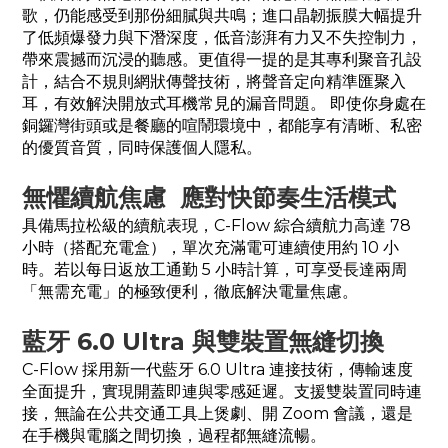
歌，仍能感受到那份細膩與共鳴；進口晶韌振膜大幅提升
了低頻爆發力與下潛深度，低音澎湃有力又不失控制力，
帶來震撼而沉浸的聽感。更值得一提的是其專利聚音孔設
計，結合不規則網狀傳聲技術，將聲音定向精準匯聚入
耳，有效解決開放式耳機常見的漏音問題。 即使你身處在
銅鑼灣街頭或是餐廳的喧鬧環境中，都能享有清晰、私密
的優質音質，同時保護個人隱私。
無懼續航焦慮 應對快節奏生活模式
具備馬拉松級的續航表現，C-Flow 綜合續航力高達 78
小時（搭配充電盒），單次充滿電可連續使用約 10 小
時。若以每日返放工通勤 5 小時計算，可享受長達兩周
「無需充電」的極致便利，徹底解決電量焦慮。
藍牙 6.0 Ultra 與雙裝置無縫切換
C-Flow 採用新一代藍牙 6.0 Ultra 連接技術，傳輸速度
全面提升，實現開蓋即連與零感延遲。支援雙裝置同時連
接，無論在公共交通工具上煲劇、開 Zoom 會議，還是
在手機與電腦之間切換，過程都無縫流暢。