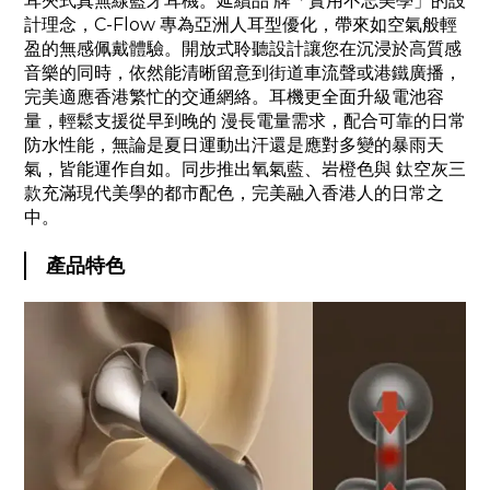
耳夾式真無線藍牙耳機。延續品 牌「實用不忘美學」的設
計理念，C-Flow 專為亞洲人耳型優化，帶來如空氣般輕
盈的無感佩戴體驗。開放式聆聽設計讓您在沉浸於高質感
音樂的同時，依然能清晰留意到街道車流聲或港鐵廣播，
完美適應香港繁忙的交通網絡。耳機更全面升級電池容
量，輕鬆支援從早到晚的 漫長電量需求，配合可靠的日常
防水性能，無論是夏日運動出汗還是應對多變的暴雨天
氣，皆能運作自如。同步推出氧氣藍、岩橙色與 鈦空灰三
款充滿現代美學的都市配色，完美融入香港人的日常之
中。
產品特色