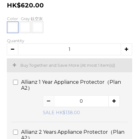
HK$620.00
Color
: Gray 鈦空灰
Quantity
Buy Together and Save More
(At most 1 item(s))
Allianz 1 Year Appliance Protector（Plan
A2）
SALE HK$138.00
Allianz 2 Years Appliance Protector（Plan
A2）