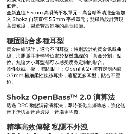
低音。
全新直徑 5.5mm 高瞬態平板單元：高音精準清澈全新加
入 Shokz 自研直徑 5.5mm 平板單元；雙磁路設計實現
高靈敏度，製造豐富飽滿的高音細節。
穩固貼合多種耳型
黃金曲線設計，適合不同耳型：特別設計的黃金佩戴曲
線，海豚弧耳掛轉彎位處於整機曲線的「黃金分割」點
位。無論大小耳型都可以感受度身定制的貼合。
柔性鈦絲耳掛 ，穩固貼耳：OpenFit 2+ 擁有定制內嵌
0.7mm 極細柔性鈦絲耳掛，適配更多耳型，貼合不壓
迫。
Shokz OpenBass™ 2.0 演算法
透過 DRC 動態調節演算法，即時優化全頻聽感，強化低
音下潛與高音通透度，音場更均衡。
精準高效傳聲 私隱不外洩