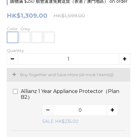
購物滿 $250 順豐速運免費送貨（香港 / 澳門地區） on order
HK$1,309.00
HK$1,599.00
Color
: Grey
Quantity
Buy Together and Save More
(At most 1 item(s))
Allianz 1 Year Appliance Protector（Plan
B2）
SALE HK$235.00