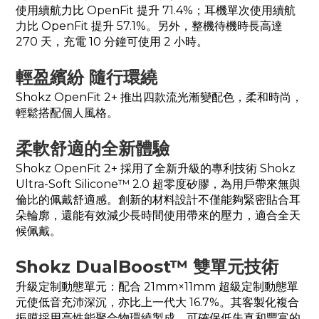
使用續航力比 OpenFit 提升 71.4%；耳機單次使用續航
力比 OpenFit 提升 57.1%。另外，整機待機時長高達
270 天，充電 10 分鐘可使用 2 小時。
輕盈繽紛 隨行環繞
Shokz OpenFit 2+ 推出四款流光漸變配色，柔和時尚，
輕鬆搭配個人風格。
柔軟舒適的全新體驗
Shokz OpenFit 2+ 採用了全新升級的專利技術 Shokz
Ultra-Soft Silicone™ 2.0 超零度矽膠，為用戶帶來無與
倫比的佩戴舒適感。創新的材料設計不僅能夠緊密貼合耳
朵輪廓，還能有效減少長時間使用帶來的壓力，適合全天
候佩戴。
Shokz DualBoost™ 雙單元技術
升級定制動態單元：配合 21mm×11mm 超級定制動態單
元使低音充沛深沉，亦比上一代大 16.7%。其客製化複合
振膜採用高性能聚合物環繞製成，可確保低失真和豐富的