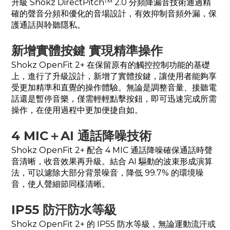
升級 Shokz DirectPitch™ 2.0 分頻降漏音技術通過精
確的聲音分頻和優化的音場設計，有效抑制音頻外漏，保
護通話與聆聽隱私。
新增實體按鍵 實現精準操作
Shokz OpenFit 2+ 在保留原有的觸控控制功能的基礎
上，進行了升級設計，新增了實體按鍵，讓使用者能夠享
受更加精準和直覺的操作體驗。無論是調整音量、接聽電
話還是暫停音樂，僅需輕輕點擊按鈕，即可迅速完成所需
操作，在使用過程中更加便捷自如。
4 MIC＋AI 通話降噪技術
Shokz OpenFit 2+ 配合 4 MIC 通話降噪確保通話時聲
音清晰，收音效果再升級。結合 AI 驅動的波束形成演算
法，可以濾除大部分背景噪音，降低 99.7% 的環境噪
音，使人聲細節同樣清晰。
IP55 防汗防水等級
Shokz OpenFit 2+ 的 IP55 防水等級，無論運動流汗或