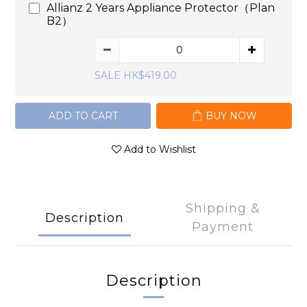
Allianz 2 Years Appliance Protector（Plan
B2）
SALE HK$419.00
ADD TO CART
BUY NOW
Add to Wishlist
Shipping &
Description
Payment
Description