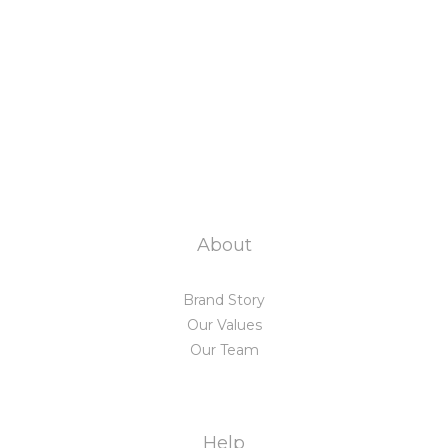
About
Brand Story
Our Values
Our Team
Help