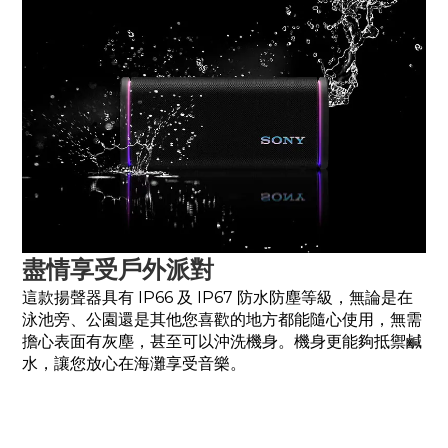
盡情享受戶外派對
這款揚聲器具有 IP66 及 IP67 防水防塵等級，無論是在
泳池旁、公園還是其他您喜歡的地方都能隨心使用，無需
擔心表面有灰塵，甚至可以沖洗機身。機身更能夠抵禦鹹
水，讓您放心在海灘享受音樂。