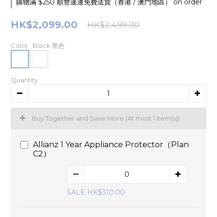
購物滿 $250 順豐速運免費送貨（香港 / 澳門地區） on order
HK$2,099.00
HK$2,499.00
Color
: Black 黑色
Quantity
Buy Together and Save More
(At most 1 item(s))
Allianz 1 Year Appliance Protector（Plan
C2）
SALE HK$310.00