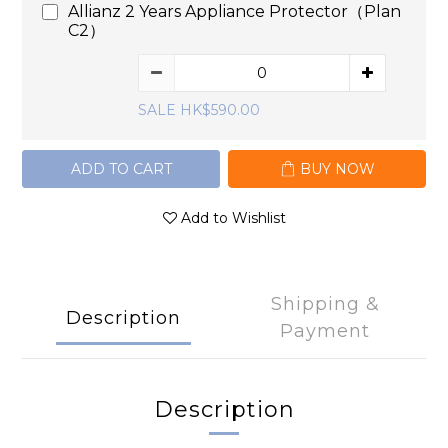
Allianz 2 Years Appliance Protector（Plan
C2）
SALE HK$590.00
ADD TO CART
BUY NOW
Add to Wishlist
Shipping &
Description
Payment
Description