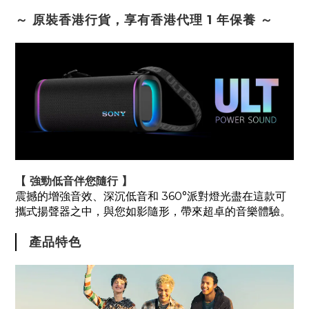
～ 原裝香港行貨，享有香港代理 1 年保養 ～
【 強勁低音伴您隨行 】
震撼的增強音效、深沉低音和 360°派對燈光盡在這款可
攜式揚聲器之中，與您如影隨形，帶來超卓的音樂體驗。
產品特色