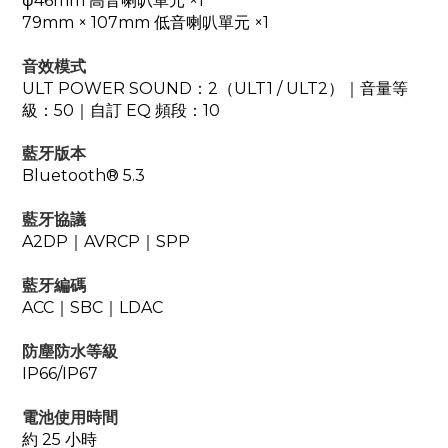
φ46mm 高音喇叭單元 ×1
79mm × 107mm 低音喇叭單元 ×1
音效模式
ULT POWER SOUND：2（ULT1 / ULT2）｜音量等
級：50｜自訂 EQ 頻段：10
藍牙版本
Bluetooth® 5.3
藍牙協議
A2DP｜AVRCP｜SPP
藍牙編碼
ACC｜SBC
｜LDAC
防塵防水等級
IP66/IP67
電池使用時間
約 25 小時