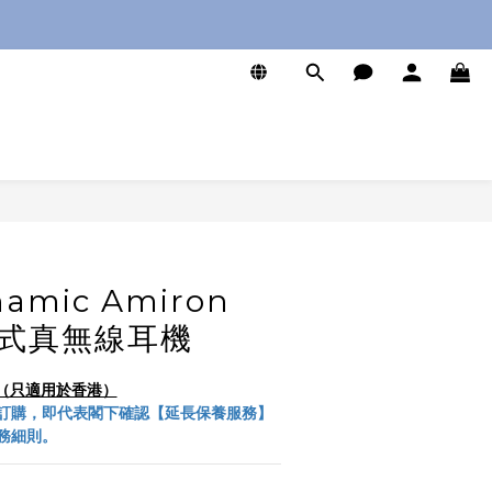
0
立即購買
namic Amiron
開放式真無線耳機
服務（只適用於香港）
訂購，即代表閣下確認【延長保養服務】
務細則。