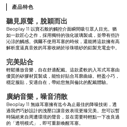
產品特色
聽見原聲，脫穎而出
Beoplay 11 以寶石般的觸控介面瞬間吸引眾人目光。猶
如一款匠心之作，採用獨特的強化玻璃製成，並帶有些許
沁涼的觸感。偶爾不使用耳塞的時候，還能將這款擁有高
解析度逼真音效的耳塞收納於珍珠噴砂的鋁製充電盒中。
完美貼合
輕鬆播放音樂，自在舒適配戴。這款柔軟的入耳式耳塞由
優質的矽膠材質製成，能恰好貼合耳廓曲線。輕盈小巧，
穩定服貼，安適自在，帶給您無與倫比的配戴體驗。
廣納音樂，噪音消散
Beoplay 11 無線耳塞擁有迄今為止最佳的降噪技術，透
過我們巧妙設計的洩壓口讓音效表現更臻完美。您可以暫
時隔絕來自周遭環境的聲音，並在需要時輕點一下改良過
的「透明模式」，即可重新喚醒耳塞。