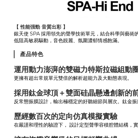
【 性能强勁 音質出彩 】
銀天使 SPA 採用領先的聲學技術單元，結合科學與藝術
低阻高敏易驅動，音色靚麗、氛圍濃郁情感飽滿。
產品特色
運用動力澎湃的雙磁力特斯拉磁組動
更擁有超出常規單元雙倍的解析超能力及大動態表現。
採用鈦金球頂＋雙面硅晶懸邊創新的
反常態振膜設計，輸出極穩定的好聽細節與層次。鈦金振膜彈性
歷經數百次的定向仿真模擬實驗
在嚴謹和理性的驗證下， 設計定型聲學容積腔體結構，