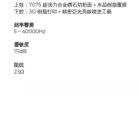
上殼：7075 超强力合金鑽石切割面＋水晶樹脂覆膜
下腔：3D 樹脂打印＋精密亞光亮銀噴塗工藝
頻率響應
5 ~ 40000Hz
靈敏度
111dB
阻抗
23Ω