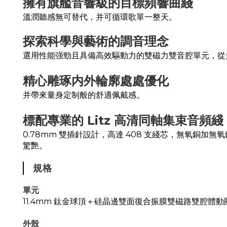
擁有旗艦音響級的目標頻響曲綫
溫潤聽感無可替代，并可循環歌單一整天。
探索科學與藝術的調音理念
選用性能强勁且具備高效驅動力的雙磁力雙音腔單元，從
精心雕琢内外輪廓
處處優化
并帶來量身定制般的舒適佩戴感。
標配專業的 Litz 高清同軸集束音頻綫
0.78mm 雙插針設計，高達 408 支綫芯，無氧
驚艷。
規格
單元
11.4mm 鈦金球頂＋硅晶邊雙面復合振膜雙磁路雙腔體動
外殼