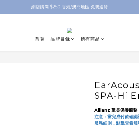
網店購滿 $250 香港/澳門地區 免費送貨
網店購滿 $250 香港/澳門地區 免費送貨
XPay（先買後付 免息分 3 期）- 新用戶首次消費滿 HK$100 即減 HK$5
網店購滿 $250 香港/澳門地區 免費送貨
首頁
品牌目錄
所有商品
EarAcou
SPA-Hi
Allianz 延長保養
注意：當完成付款確認
服務細則，點擊查看服