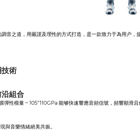
的調音之道，用嚴謹及理性的方式打造，是一款致力于為用户，提供
圈技術
前沿組合
模量 ~ 105"110GPa 能够快速響應音頻信號，頻響順滑
實現與音樂情緒絕美共振。