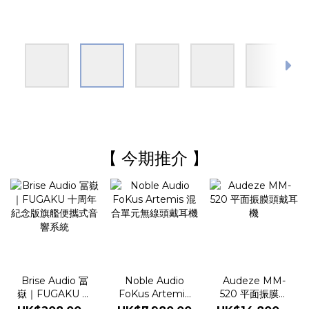
【 今期推介 】
Noble Audio
Brise Audio 冨
Audeze MM-
FoKus Artemis
嶽｜FUGAKU 十
520 平面振膜頭
混合單元無線頭
周年紀念版旗艦
戴耳機