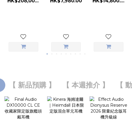
HK$7,980.00
HK$208,000.00
HK$14,800.00
戴耳機
便攜式音響系統
】
【 新品預購 】
【 本週推介 】
【 