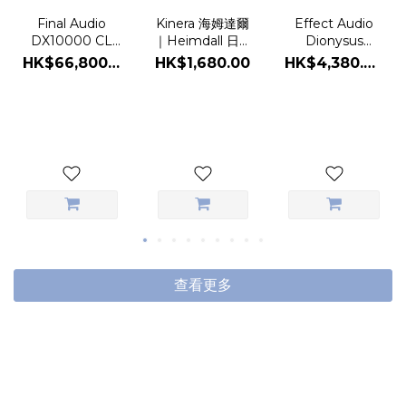
Kinera 海姆達爾
Final Audio
Effect Audio
｜Heimdall 日本
DX10000 CL
Dionysus
限定版混合單元
CE 收藏家限定版
Reserve 2026
HK$1,680.00
HK$66,800.00
HK$4,380.00
耳機
旗艦頭戴耳機
限量紀念版耳機
升級線
查看更多