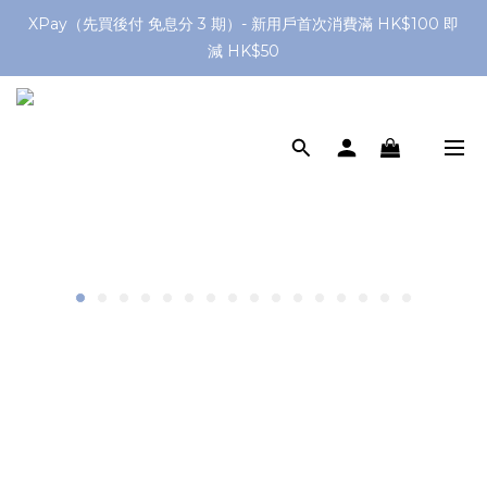
網店購滿 $250 香港/澳門地區 免費送貨
XPay（先買後付 免息分 3 期）- 新用戶首次消費滿 HK$100 即
減 HK$50
網店購滿 $250 香港/澳門地區 免費送貨