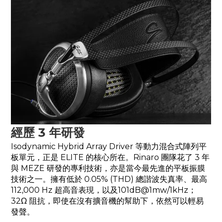
經歷 3 年研發
Isodynamic Hybrid Array Driver 等動力混合式陣列平
板單元，正是 ELITE 的核心所在。Rinaro 團隊花了 3 年
與 MEZE 研發的專利技術，亦是當今最先進的平板振膜
技術之一。擁有低於 0.05% (THD) 總諧波失真率、最高
112,000 Hz 超高音表現，以及101dB@1mw/1kHz；
32Ω 阻抗，即使在沒有擴音機的幫助下，依然可以輕易
發聲。