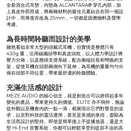
全新混合式耳墊，內墊為 ALCANTARA® 穿孔內部，加
上真皮外部而成，將兩種材料的最佳元素結合在同一個設
計中，而厚度亦改為 25mm，一切都是因應物料及聲學
考慮。
為長時間聆聽而設計的美學
雖然看似非常大型的頭戴式耳機，但實情是整體只有
430g 重，沿用碳纖頭帶和真皮頭枕，以人體力學設計將
壓力分佈，以及懸掛支撐系統，配合兩端拉長和彎曲的支
架，促使耳機在頭部兩側向下延伸，為耳機的重量均勻分
佈在頭部不同位置，帶來最舒適的聆聽體驗。
充滿生活感的設計
MEZE AUDIO 的核心信念，就是創造出可以經得起多年
變化的產品，帶來更持久的價值。ELITE 亦不例外，無論
從外觀以至機會內的一點一滴，都展現出它們對聲音的追
求，以至對科技的靈活運用，甚至是美感的拿捏，盡顯為
生活而設計的堅持。即使是簡單接上手提播放器，還是大
型 Hi-End 音響系統，你都可以輕鬆享受到從容不迫的高