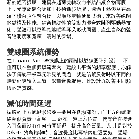
新的輕巧振膜，建構在超薄雙軸取向半結晶聚合物薄膜
上，受惠於聚合物加工技術進步所賜，透過工藝涉及在高
溫下橫向拉伸聚合物，以順序雙軸延長技術，來改善線圈
的結構及性能。結合標誌性的等動力混合式陣列驅動器技
術，聲波可以更準確地瞄準耳朵形狀周圍，產生自然的聲
音透明度和寬廣、清晰的聲場。
雙線圈系統優勢
在 Rinaro Parus®振膜上的兩軸以雙線圈陣列設計，不
僅可以在整個振膜範圍內，建設出平衡的頻率響應，亦解
決了傳統平板單元常見的問題：就是信號反射時以不同的
時間延遲進入耳道，影響音像聚焦。此設計亦改善不同頻
段的連貫感。
減低時間延遲
振膜的上方蜿蜒形線圈主要用在低頻部份，而下方的螺旋
線圈側負責中高頻，由 於在耳道上方位置，使聲音直接進
入耳朵而沒有任何時間延遲，提升高音質量。尤 其是對於
10kHz 的高頻率時，音波長度比耳墊內腔還要短，聲場