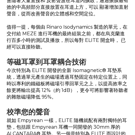
會隨著大量直接和 反射聲波在耳道內擴散，通過振膜最有
效的中高頻部分直接放置在耳道上方，可以 顯著增加直射
聲音，從而改善聲音的立體感和空間定位。
值得一提，每個由 Rinaro Isodynamics 製造的單元，在
交付給 MEZE 進行耳機的最終組裝之前，都在烏克蘭進
行百多小時的測試及播放，所以每對 ELITE 開盒時， 已
經可以直接聆聽。
等磁耳罩到耳罩耦合技術
今次特別為 ELITE 開發的全新 Isomagnetic® 耳墊系
統，透過單元產生的磁場透過耳墊固定在特定位置上，同
時以專利的鐵磁板將磁場引導回單元之上，以提高效率之
餘更將輸出提高 12%（約 1dB），更令可將影響著聆聽者
的雜散磁場降低 95%。
校準您的聲音
就如 Empyrean 一樣，ELITE 隨機就配有兩對獨特的耳
墊，包括跟 Empyrean 耳機一同開發的 30mm 厚的
ALCANTARA® 耳墊。另一個是特別為 ELITE 而設計的