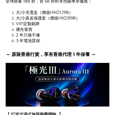
全球限量 188 對，首 68 對即享預購專享優惠：
大/小充電盒（價值HKD1,198）
大/小真皮保護套（價值HKD998）
VIP定製銘牌
優先發貨
2 年只換不修
3 年電池質保
～ 原裝香港行貨，享有香港代理 1 年保養 ～
【 打造沈浸式無限聽覺體驗 】