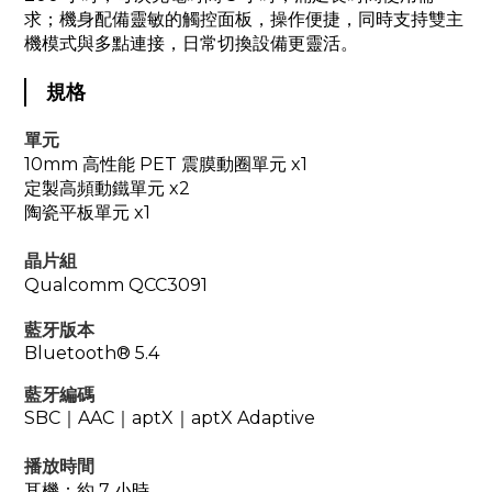
求；機身配備靈敏的觸控面板，操作便捷，同時支持雙主
機模式與多點連接，日常切換設備更靈活。
規格
單元
10mm 高性能 PET 震膜動圈單元 x1
定製高頻動鐵單元 x2
陶瓷平板單元 x1
晶片組
Qualcomm QCC3091
藍牙版本
Bluetooth® 5.4
藍牙編碼
SBC｜AAC｜
aptX
｜
aptX Adaptive
播放時間
耳機：約 7 小時