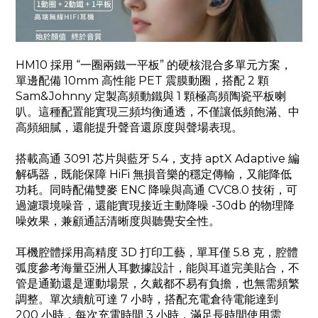
HM10 採用 “一圈兩鐵一平板” 的硬核混合多單元方案，
單邊配備 10mm 高性能 PET 震膜動圈，搭配 2 顆
Sam&Johnny 定製高頻動鐵與 1 顆極高頻陶瓷平板喇
叭。這種配置能實現三頻均衡通透，不僅讓低頻飽滿、中
高頻細膩，還能提升聲音還原度與聲場表現。
搭載高通 3091 芯片與藍牙 5.4，支持 aptX Adaptive 編
解碼器，既能保障 HiFi 無損音樂的穩定傳輸，又能降低
功耗。同時配備雙麥 ENC 降噪與高通 CVC8.0 技術，可
過濾環境噪音，還能實現接近主動降噪 -30db 的物理降
噪效果，兼顧通話清晰度與聽覺安全性。
耳機腔體採用高精度 3D 打印工藝，單耳僅 5.8 克，腔體
弧度參考海量亞洲人耳數據設計，能與耳道完美貼合，不
管是通勤還是運動場景，久戴都不易有負擔，也無需頻繁
調整。
單次續航可達 7 小時，搭配充電倉待電能達到
200 小時，每次充電時間 3 小時，滿足長時間使用需