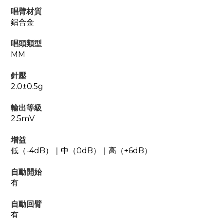
唱臂材質
鋁合金
唱頭類型
MM
針壓
2.0±0.5g
輸出等級
2.5mV
增益
低（-4dB）｜中（0dB）｜高（+6dB）
自動開始
有
自動回臂
有