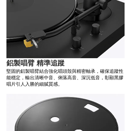
鋁製唱臂 精準追蹤
堅固的鋁製唱臂結合強化唱頭殼與精密軸承，確保追蹤性
能穩定，輸出清晰中音、俐落高音、深沉低音，彰顯黑膠
唱片引人入勝的細膩質感。