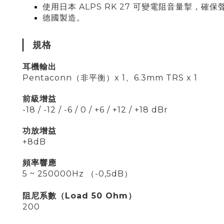
使用日本 ALPS RK 27 可變電阻音量掣，確
德國製造
。
規格
耳機輸出
Pentaconn（
非
平衡）
x 1
、6.3mm TRS x 1
前級增益
-18 / -12 / -6 / 0 / +6 / +12 / +18 dBr
功放增益
+8dB
頻率響應
5 ~ 250000Hz （-0,5dB）
阻尼系數（Load 50 Ohm）
200