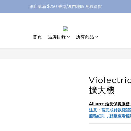
網店購滿 $250 香港/澳門地區 免費送貨
網店購滿 $250 香港/澳門地區 免費送貨
XPay（先買後付 免息分 3 期）- 新用戶首次消費滿 HK$100 即減 HK$5
網店購滿 $250 香港/澳門地區 免費送貨
首頁
品牌目錄
所有商品
Violectr
擴大機
Allianz 延長保養
注意：當完成付款確認
服務細則，點擊查看服