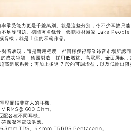
功率承受能力更是千差萬別。就是這些分別，令不少耳擴只能
問題。德國著名錄音、鑑聽器材廠家 Lake People 旗
耳機擴音機，就是上佳的示範作品。
無論在聲音表現，還是耐用程度，都同樣獲得專業錄音市場所認同。他
譜多款銘機的成功經驗；德國製造；採用低增益、高電壓、全面屏
和超高阻尼系數；再加上多達 7 段的可調增益，以及低輸
、電壓擺幅非常大的耳機
。
 V RMS@ 600 Ohm
。
美匹配各種不同耳機
。
F，確保潔淨電源供應
。
mm TRS、4.4mm TRRRS Pentaconn
。