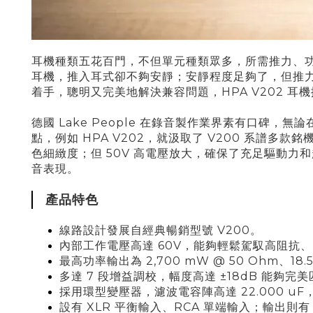
耳機種類五花百門，不但單元種類眾多，所需推力、
耳機，推入耳式卻不夠安靜；安靜程度足夠了，但推力不足等
着手，聰明又完美地解決兼容問題，HPA V202 
德國 Lake People 在錄音製作業界素有口碑，
點，例如 HPA V202，就汲取了 V200 系
色細緻度；但 50V 高電壓放大，確保了充足驅動力
音表現。
產品特色
線路設計發展自經典暢銷型號 V200。
內部工作電壓高達 60V，能夠輕鬆駕馭高阻抗
最高功率輸出為 2,700 mW @ 50 Ohm、18.5
多達 7 段增益調校，幅度高達 ±18dB 能夠完
採用環型變壓器，濾波電容陣高達 22.000 u
設有 XLR 平衡輸入、RCA 單端輸入；輸出則有 6.3