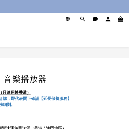
0
立即購買
X5 音樂播放器
服務（只適用於香港）
訂購，即代表閣下確認【延長保養服務】
務細則。
 順豐速運免費送貨（香港 / 澳門地區）