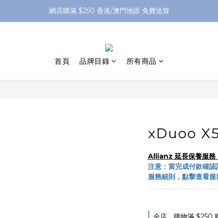
網店購滿 $250 香港/澳門地區 免費送貨
網店購滿 $250 香港/澳門地區 免費送貨
XPay（先買後付 免息分 3 期）- 新用戶首次消費滿 HK$100 即減 HK$5
網店購滿 $250 香港/澳門地區 免費送貨
首頁
品牌目錄
所有商品
xDuoo 
Allianz 延長保養
注意：當完成付款確認
服務細則，點擊查看服
全店，購物滿 $250