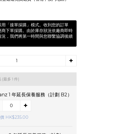
採用「接單採購」模式。收到您的訂單
應商下單採購。由於庫存狀況依廠商即時
情況，我們將第一時間與您聯繫協調後續
品
(最多 1 件)
lianz 1 年延長保養服務（計劃 B2）
 HK$235.00