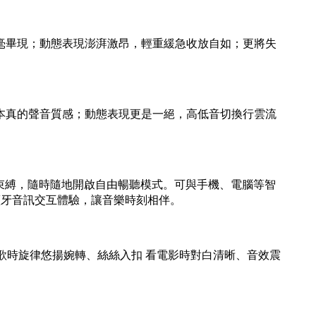
節纖毫畢現；動態表現澎湃激昂，輕重緩急收放自如；更將失
最本真的聲音質感；動態表現更是一絕，高低音切換行雲流
線纜束縛，隨時隨地開啟自由暢聽模式。可與手機、電腦等智
藍牙音訊交互體驗，讓音樂時刻相伴。
讓聽歌時旋律悠揚婉轉、絲絲入扣 看電影時對白清晰、音效震