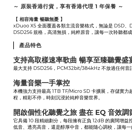
～ 原裝香港行貨，享有香港代理 1 年保養 ～
【 相容海量 暢聽無憂 】
xDuoo X5 全面覆蓋各類主流音樂格式，無論是 DSD、D
DSD256 規格，高清無損，純粹原音，讓每一次聆聽都
產品特色
支持高取樣速率歌曲 暢享至臻聽覺盛
最大支持 DSD256，PCM32bit/384kHz 
海量音樂一手掌控
本機強力支持最高 1TB TF/Micro SD 卡擴展，存儲實力
程，精彩不停，時刻沉浸於純粹音樂世界。
開啟個性化聽覺之旅 盡在 EQ 音效調
它具備 10 段精細劃分，每段擁有正負 12dB 的
低音、透亮高音，還是醇厚中音，都能隨心調校，讓每一