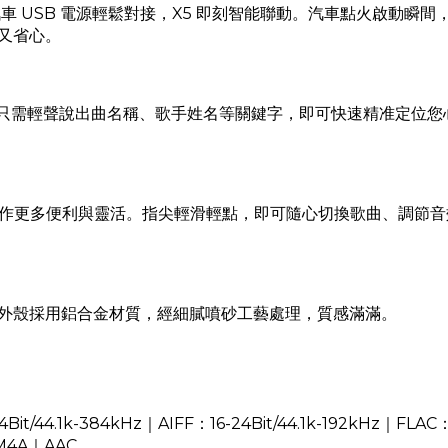
車 USB 電源輕鬆對接，X5 即刻智能聯動。汽車點火啟動瞬
又省心。
入，只需輕聲說出曲名稱、歌手姓名等關鍵字，即可快速精准定位
，賦予操作更多便利與靈活。指尖輕滑輕點，即可隨心切換歌曲、調
外殼採用鋁合金材質，經細膩噴砂工藝處理，質感滿滿。
.1k-384kHz｜AIFF：16-24Bit/44.1k-192kHz｜FLAC：16-2
｜M4A｜AAC