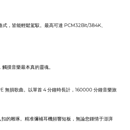
格式，皆能輕鬆駕馭。最高可達 PCM32Bit/384K、
音符，觸摸音樂最本真的靈魂。
/APE 無損歌曲。以單首 4 分鐘時長計，160000 分鐘音樂旅
絲絲入扣的雕琢。精准彌補耳機頻響短板，無論您鍾情于澎湃