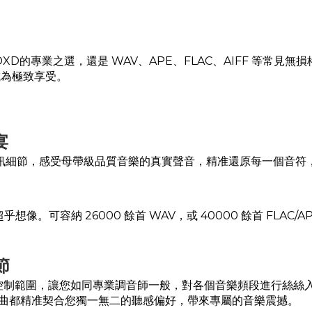
XD的專業之選，還是 WAV、APE、FLAC、AIFF 等常見無損
成為極致享受。
宴
不放過任何音訊細節，感受母帶級品質音樂的真實聲音，精准還原每一個
超乎想像。可容納 26000 餘首 WAV，或 40000 餘首 FLAC
節
廣闊增益控制範圍，讓您如同專業調音師一般，對各個音樂頻段進行
曲都精准契合您獨一無二的聽感偏好，帶來專屬的音樂震撼。