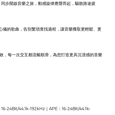
間，同步開啟音樂之旅，動感旋律應聲而起，驅散路途疲
您心儀的歌曲，告別繁瑣查找過程，讓音樂獲取更輕鬆、更
節音效，每一次交互都流暢順滑，為您打造更具沉浸感的音樂
4Bit/44.1k-192kHz｜APE：16-24Bit/44.1k-