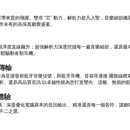
為音質帶來質的飛躍。雙倍 “芯” 動力，解析力超凡入聖，音樂細
所未有的高保真聽覺盛宴。
音樂純淨度直線飆升；超強解析力深度挖掘每一處音樂細節，還原
輕鬆驅動各類耳機。
 傳輸
備。可作為音源發射藍牙音樂信號，與藍牙耳機、音箱等連接 擺脫
析、還原高品質音訊 以卓越性能為您打造雙向、流暢、無損的
體驗
C 解碼，深度優化電腦原本的音訊輸出， 精准還原每一個音符，
不二之選。