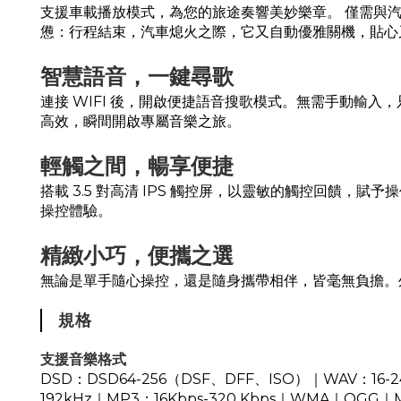
支援車載播放模式，為您的旅途奏響美妙樂章。 僅需與汽
憊：行程結束，汽車熄火之際，它又自動優雅關機，貼心
智慧語音，一鍵尋歌
連接 WIFI 後，開啟便捷語音搜歌模式。無需手動輸
高效，瞬間開啟專屬音樂之旅。
輕觸之間，暢享便捷
搭載 3.5 對高清 IPS 觸控屏，以靈敏的觸控回饋
操控體驗。
精緻小巧，便攜之選
無論是單手隨心操控，還是隨身攜帶相伴，皆毫無負擔。
規格
支援音樂格式
DSD：DSD64-256（DSF、DFF、ISO）｜WAV：16-24Bit/44
192kHz｜MP3：16Kbps-320 Kbps｜WMA｜OGG