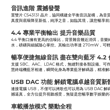
音訊進階 震撼發聲
置雙片 CS43131 晶片，協同構建全平衡音訊架構，
真度與底噪降至新低，純淨之音，如臨其境，讓您暢享前
4.4 專業平衡輸出 提升音樂品質
4.4 平衡口擁有更高的信噪比，背景雜音幾近消弭，
水，磅礴與細膩隨心掌控。其輸出功率達 270mW，可
暢享便捷無線音訊 盡在雙向藍牙 4.2
支援 SBC、AAC、LDAC 格式，無縫對接各類設
慧終端機藍牙相連，瞬間化身為專業藍牙解碼器，精准解
USB DAC 功能 解鎖電腦卓越音質新
連接電腦 USB，不僅可以拷歌也可以用為 USB DA
撼逼真，全方位提升視聽感受，無疑是您暢享數字娛樂的
車載播放模式 樂動全程