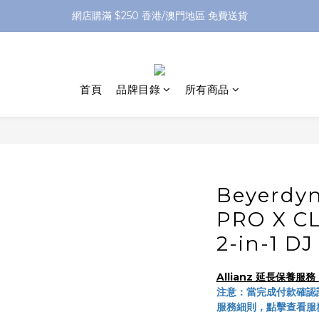
網店購滿 $250 香港/澳門地區 免費送貨
網店購滿 $250 香港/澳門地區 免費送貨
XPay（先買後付 免息分 3 期）- 新用戶首次消費滿 HK$100 即減 HK$5
網店購滿 $250 香港/澳門地區 免費送貨
首頁
品牌目錄
所有商品
Beyerdyn
PRO X CL
2-in-1 
Allianz 延長保養
注意：當完成付款確認
服務細則，點擊查看服