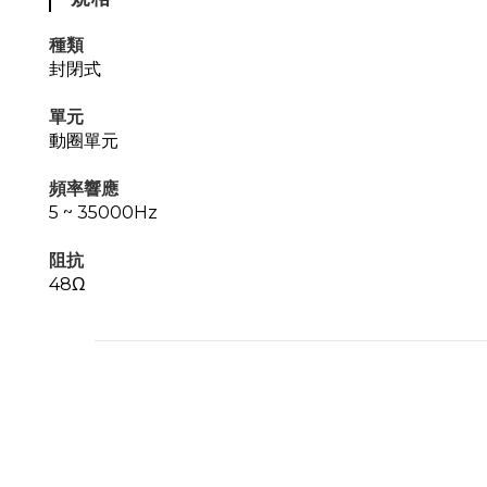
種類
封閉式
單元
動圈單元
頻率響應
5 ~ 35000Hz
阻抗
48Ω