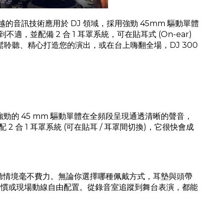
卓越的音訊技術應用於 DJ 領域，採用強勁 45mm 驅動單體
備 2 合 1 耳罩系統，可在貼耳式 (On-ear)
是放鬆聆聽、精心打造您的演出，或在台上嗨翻全場，
DJ 300
勁的 45 mm 驅動單體在全頻段呈現通透清晰的聲音，
 1 耳罩系統 (可在貼耳 / 耳罩間切換)，它很快會成
，應付各種監聽情境毫不費力。無論你選擇哪種佩戴方式，耳墊與頭帶
習慣或現場動線自由配置。從錄音室追蹤到舞台表演，都能