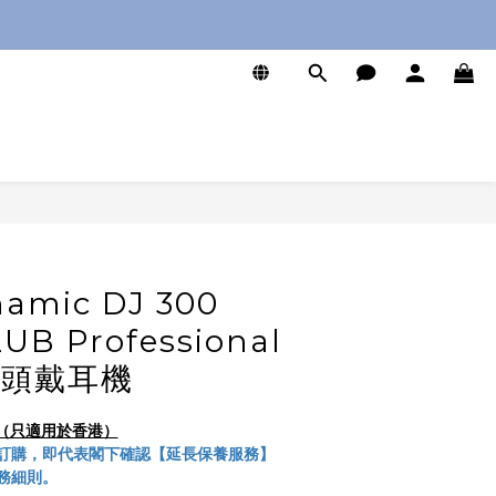
0
立即購買
amic DJ 300
UB Professional
DJ 頭戴耳機
服務（只適用於香港）
訂購，即代表閣下確認【延長保養服務】
務細則。