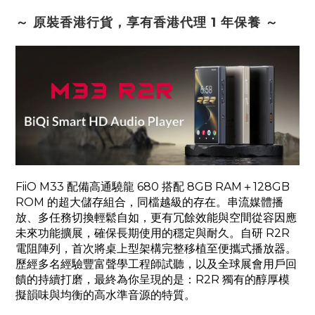
～ 原裝香港行貨，
享有香港代理 1 年保養
～
FiiO M33 配備高通驍龍 680 搭配 8GB RAM＋128GB
ROM 的超大儲存組合，同檔越級的存在。串流媒體播
放、多任務切換輕鬆自如，更有冗餘效能與空間從容因應
未來功能擴展，確保長期使用的穩定與耐久。自研 R2R
電阻陣列，首次將桌上型架構完整移植至便攜式播放器。
歷經多名經驗豐富聲學工程師試聽，以及全球展會用戶回
饋的持續打磨，最終為你呈現的是：R2R 獨有的醇厚模
擬韻味與均衡的高水準音源的特質。