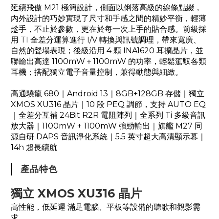
延續飛傲 M21 極簡設計，側面以俐落高級的線條點綴，
內外設計的巧妙實現了尺寸和手感之間的精妙平衡，輕薄
趁手，不止於參數，更在於每一次上手的貼合感。前級採
用 TI 全差分運算進行 I/V 轉換與訊號調理，帶來寬廣、
自然的聲場表現；後級沿用 4 顆 INA1620 耳擴晶片，並
聯輸出高達 1100mW＋1100mW 的功率，輕鬆駕馭各類
耳機；搭配獨立電子音量控制，兼得動態與細緻。
高通驍龍 680｜Android 13｜8GB+128GB 存儲｜獨立
XMOS XU316 晶片｜10 段 PEQ 調節，支持 AUTO EQ
｜全差分互補 24Bit R2R 電阻陣列｜全系列 Ti 多級音訊
放大器｜1100mW + 1100mW 強勁輸出｜旗艦 M27 同
源自研 DAPS 音訊淨化系統｜5.5 英寸超大高清顯示幕｜
14h 超長續航
產品特色
獨立 XMOS XU316 晶片
高性能，低延遲 滿足電腦、平板等設備的聽歌和觀影需
求。