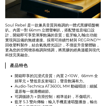
Soul Rebel 是一款兼具音質與格調的一體式黑膠唱盤喇
叭。內置一對 66mm 立體聲喇叭，搭配雙低音端口設
計，開箱即可享受渾厚飽滿的音質；藍牙輸入/輸出功能
實現與設備的無縫連接。採用可持續竹材與 REGRIND™️
回收塑料製作，結合氣氛燈光設計，不僅提升音樂體驗，
更為您的空間增添格調與情調，將黑膠的經典溫暖與現代
科技完美融合。
產品特色
開箱即享的沉浸式音質：內置 2
×
10W、66mm 全
頻單元＋雙低音反射端口，聲音飽滿有力
。
Audio-Technica AT3600L MM 動磁唱頭：細膩
還原每一個溝槽細節
。
可調循跡力＋防滑控制：精準追針，不傷唱片。
藍牙 5.3 雙向傳輸：輸入手機直連唱盤播放，輸出