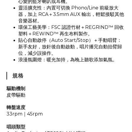
心愛的藍牙喇叭或耳機
。
靈活擴充性：內置可切換 Phono/Line 前級放大
器，加上 RCA＋3.5mm AUX 輸出，輕鬆接駁其他
音樂器材
。
環保工藝美學：FSC 認證竹材＋REGRIND™️ 回收
塑料＋REWIND™️ 再生布料製作
。
貼心自動啟停（Auto Start/Stop）＋手動唱臂：
新手友好，放針後自動啟動，唱片播完自動抬臂歸
位，減少誤操作
。
浪漫氛圍燈：暖光加持，為晚上聽歌添加氣氛
。
規格
驅動機制
皮帶驅動
轉盤速度
33rpm｜45rpm
唱頭類型