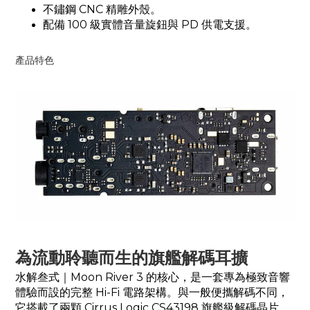
不鏽鋼 CNC 精雕外殼
。
配備 100 級實體音量旋鈕與 PD 供電支援
。
產品特色
為流動聆聽而生的旗艦解碼耳擴
水解叁式｜Moon River 3 的核心，是一套專為極致音響
體驗而設的完整 Hi-Fi 電路架構。與一般便攜解碼不同，
它搭載了兩顆 Cirrus Logic CS43198 旗艦級解碼晶片，