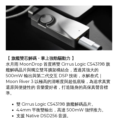
【 旗艦雙芯解碼・掌上強勁驅動力 】
水月雨 MoonDrop 首度將雙 Cirrus Logic CS43198 旗
艦解碼晶片與獨立雙耳擴架構結合，透過其強大的
500mW 輸出與第二代交互 DSP 技術，水解叁式｜
Moon River 3 以極高的清晰度與超低底噪，為追求真實
還原與便捷性的 音樂愛好者，打造隨身的高保真聲音標
準。
雙 Cirrus Logic CS43198 旗艦解碼晶片
。
4.4mm 平衡雙輸出，高達 500mW 強悍推力
。
支援 Native DSD256 音源
。