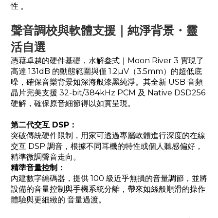
性 。
聲音調校與軟體支援｜純淨背景・靈
活自選
憑藉卓越的硬件基礎，水解叁式｜Moon River 3 實現了
高達 131dB 的動態範圍與僅 1.2µV（3.5mm）的超低底
噪，確保音樂背景如深海般漆黑純淨。其全新 USB 音頻
晶片完美支援 32-bit/384kHz PCM 及 Native DSD256
硬解，確保原音細節得以如實呈現。
第二代交互 DSP：
突破傳統硬件限制，用家可透過專屬軟體進行深度的在線
交互 DSP 調音，根據不同耳機的特性或個人聽感偏好，
精準微調聲音走向。
精準音量控制：
內建數字編碼器，提供 100 級近乎無損的音量調節，並將
設備的音量控制與手機系統分離，帶來如絲般順滑的操作
體驗與更細緻的 音量過渡。