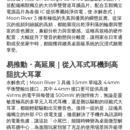
並配備兩顆獨立的大功率雙聲道耳擴晶片。配合五顆獨立
電源晶片為各個 IC 提供專屬純淨供電，使 水解叁式｜
Moon River 3 擁有極低的失真與優異的瞬態反應。從深
沉的低頻到細膩的高頻，都能展現出乾淨利落的輪廓與豐
富的音色層次，兼顧分析力與音樂感。這種高規格的硬件
配置，大幅提升了聲音的動態與分離度，讓用家在日常通
勤或安坐家中時，都能獲得媲美桌面級系統的沉浸式聽覺
享受。
易推動・高延展｜從入耳式耳機到高
阻抗大耳罩
水解叁式｜Moon River 3 具備 3.5mm 單端及 4.4mm
平衡雙輸出接口，其中 4.4mm 接口更可提供高達
4Vrms 的電平與每聲道 500mW 的強悍推力，無論是靈
敏度極高的多單元入耳式耳機，還是難以驅動的頭戴式大
耳罩，都能輕鬆驅動出完整音色。值得一提的是，設備具
備獨立的外部 PD 供電支援，徹底解決了手機作為訊源時
的電量焦慮，讓這款「小尾巴」能隨時轉變為桌面微型解
碼耳擴中心，為進階玩家預留了充足的使用場景與升級彈