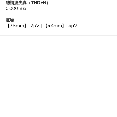
總諧波失真（THD+N）
0.00018%
底噪
【3.5mm】1.2µV｜【4.4mm】1.4µV