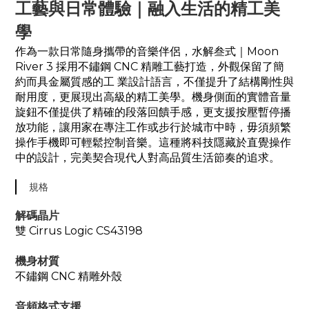
工藝與日常體驗｜融入生活的精工美
學
作為一款日常隨身攜帶的音樂伴侶，水解叁式｜Moon
River 3 採用不鏽鋼 CNC 精雕工藝打造，外觀保留了簡
約而具金屬質感的工 業設計語言，不僅提升了結構剛性與
耐用度，更展現出高級的精工美學。機身側面的實體音量
旋鈕不僅提供了精確的段落回饋手感，更支援按壓暫停播
放功能，讓用家在專注工作或步行於城市中時，毋須頻繁
操作手機即可輕鬆控制音樂。這種將科技隱藏於直覺操作
中的設計，完美契合現代人對高品質生活節奏的追求。
規格
解碼晶片
雙 Cirrus Logic CS43198
機身材質
不鏽鋼 CNC 精雕外殼
音頻格式支援