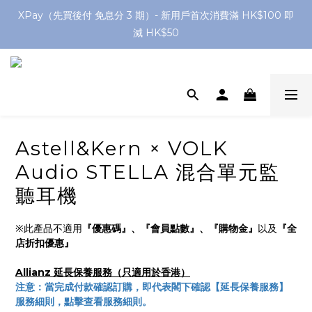
網店購滿 $250 香港/澳門地區 免費送貨
XPay（先買後付 免息分 3 期）- 新用戶首次消費滿 HK$100 即
減 HK$50
網店購滿 $250 香港/澳門地區 免費送貨
Astell&Kern × VOLK
Audio STELLA 混合單元監
聽耳機
※此產品不適用
『優惠碼』、『會員點數』、『購物金』
以及
『全
店折扣優惠』
Allianz 延長保養服務（只適用於香港）
注意：當完成付款確認訂購，即代表閣下確認【延長保養服務】
服務細則，點擊查看服務細則。