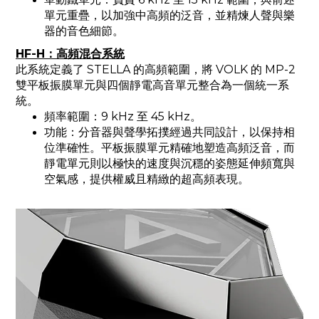
單元重疊，以加強中高頻的泛音，並精煉人聲與樂
器的音色細節。
HF-H：高頻混合系統
此系統定義了 STELLA 的高頻範圍，將 VOLK 的 MP-2
雙平板振膜單元與四個靜電高音單元整合為一個統一系
統。
頻率範圍：9 kHz 至 45 kHz。
功能：分音器與聲學拓撲經過共同設計，以保持相
位準確性。平板振膜單元精確地塑造高頻泛音，而
靜電單元則以極快的速度與沉穩的姿態延伸頻寬與
空氣感，提供權威且精緻的超高頻表現。