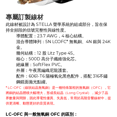
專屬訂製線材
此線材被設計為 STELLA 聲學系統的組成部分，旨在保
持全頻段的信號完整性與線性度。
導體配置：23.7 AWG，4 核心結構。
混合導體陣列：5N LCOFC* 無氧銅、4N 銀與 24K
金。
幾何結構：12 股 Litz Type 4S。
核心：500D 高分子纖維強化芯。
絕緣層：SoftFlex PVC。
外層：午夜黑編織尼龍護套。
配件：6061-T6 陽極氧化黑色配件，搭配 316不鏽
鋼鏡面拋光點綴。
* LC-OFC（線狀結晶無氧銅）是一種特殊製程的無氧銅（OFC），它
將銅的結晶體積大幅增大，形成長結晶（Long Crystal），減少了晶
界數量與間隙，因此導電性優異、失真低，常用於高階音響線材中，提
供更清晰、動態更好的音質表現。
LC-OFC 與一般無氧銅 OFC 的區別：