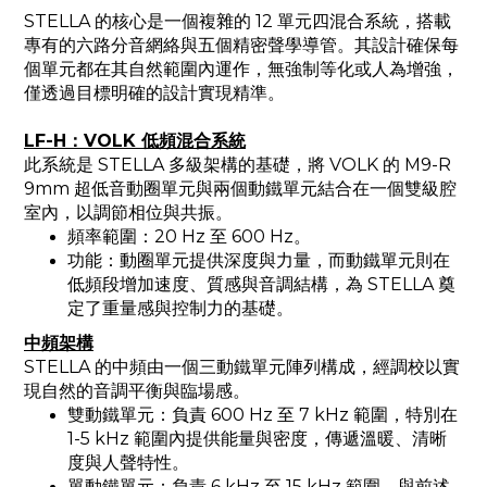
STELLA 的核心是一個複雜的 12 單元四混合系統，搭載
專有的六路分音網絡與五個精密聲學導管。其設計確保每
個單元都在其自然範圍內運作，無強制等化或人為增強，
僅透過目標明確的設計實現精準。
LF-H：VOLK 低頻混合系統
此系統是 STELLA 多級架構的基礎，將 VOLK 的 M9-R
9mm 超低音動圈單元與兩個動鐵單元結合在一個雙級腔
室內，以調節相位與共振。
頻率範圍：20 Hz 至 600 Hz。
功能：動圈單元提供深度與力量，而動鐵單元則在
低頻段增加速度、質感與音調結構，為 STELLA 奠
定了重量感與控制力的基礎。
中頻架構
STELLA 的中頻由一個三動鐵單元陣列構成，經調校以實
現自然的音調平衡與臨場感。
雙動鐵單元：負責 600 Hz 至 7 kHz 範圍，特別在
1-5 kHz 範圍內提供能量與密度，傳遞溫暖、清晰
度與人聲特性。
單動鐵單元：負責 6 kHz 至 15 kHz 範圍，與前述