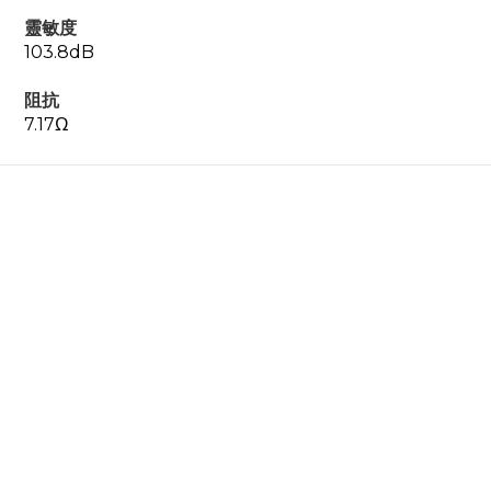
靈敏度
103.8dB
阻抗
7.17Ω