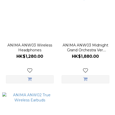
ANIMA ANW03 Wireless
ANIMA ANW03 Midnight
Headphones
Grand Orchestra Ver.
Wireless Headphones
HK$1,280.00
HK$1,880.00